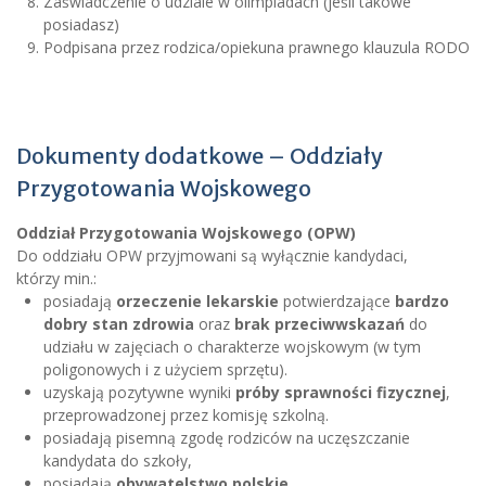
Zaświadczenie o udziale w olimpiadach (jeśli takowe
posiadasz)
Podpisana przez rodzica/opiekuna prawnego klauzula RODO
Dokumenty dodatkowe – Oddziały
Przygotowania Wojskowego
Oddział Przygotowania Wojskowego (OPW)
Do oddziału OPW przyjmowani są wyłącznie kandydaci,
którzy min.:
posiadają
orzeczenie lekarskie
potwierdzające
bardzo
dobry stan zdrowia
oraz
brak przeciwwskazań
do
udziału w zajęciach o charakterze wojskowym (w tym
poligonowych i z użyciem sprzętu).
uzyskają pozytywne wyniki
próby sprawności fizycznej
,
przeprowadzonej przez komisję szkolną.
posiadają pisemną zgodę rodziców na uczęszczanie
kandydata do szkoły,
posiadają
obywatelstwo polskie