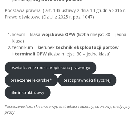
Podstawa prawna: ( art. 143 ustawy z dnia 14 grudnia 2016 r. –
Prawo oświatowe (Dz.U. z 2025 r. poz. 1047)
liceum – klasa
wojskowa OPW
(liczba miejsc: 30 – jedna
klasa)
technikum – kierunek
technik eksploatacji portów
i terminali OPW
(liczba miejsc: 30 – jedna klasa)
oświadczenie rodzica/opiekuna prawnego
orzeczenie lekarskie*
test sprawności fizycznej
film instruktażowy
*
orzeczenie lekarskie może wypełnić lekarz rodzinny, sportowy, medycyny
pracy