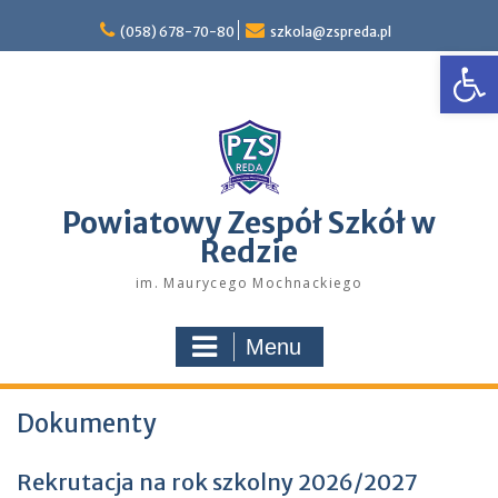
Skip
to
(058) 678-70-80
szkola@zspreda.pl
Open
content
Powiatowy Zespół Szkół w
Redzie
im. Maurycego Mochnackiego
Menu
Dokumenty
Rekrutacja na rok szkolny 2026/2027