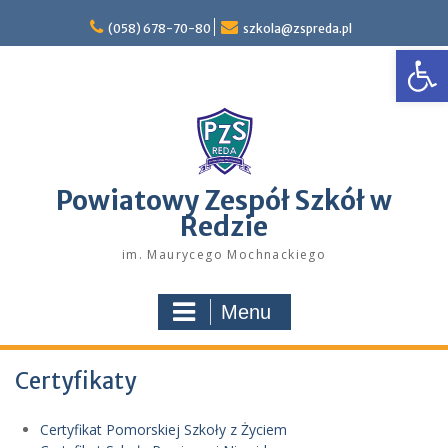
Skip
to
(058) 678-70-80
szkola@zspreda.pl
Open
content
Powiatowy Zespół Szkół w
Redzie
im. Maurycego Mochnackiego
Menu
Certyfikaty
Certyfikat Pomorskiej Szkoły z Życiem