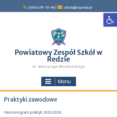
Skip
to
(058) 678-70-80
szkola@zspreda.pl
Open
content
Powiatowy Zespół Szkół w
Redzie
im. Maurycego Mochnackiego
Menu
Praktyki zawodowe
Harmonogram praktyk 2025/2026