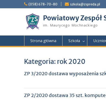
Skip
(058) 678-70-80
szkola@zspreda.pl
to
content
Powiatowy Zespół 
im. Maurycego Mochnackiego
Strona główna
Szkoła
Ucznio
Kategoria:
rok 2020
ZP 3/2020 dostawa wyposażenia szk
ZP 2/2020 dostawa 35 szt. komput