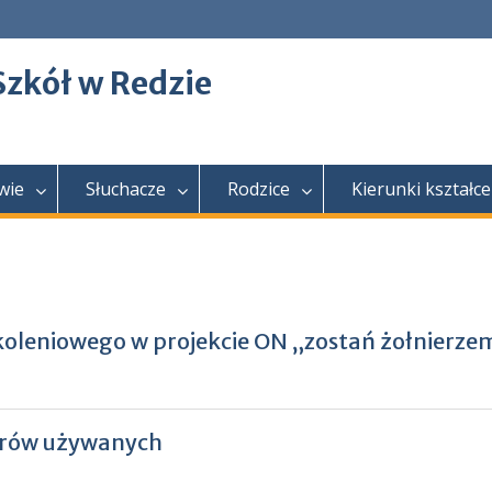
Szkół w Redzie
wie
Słuchacze
Rodzice
Kierunki kształce
oleniowego w projekcie ON „zostań żołnierze
erów używanych