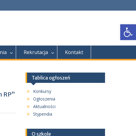
Open
nia
Rekrutacja
Kontakt
Tablica ogłoszeń
Konkursy
m RP”
Ogłoszenia
Aktualności
Stypendia
O szkole