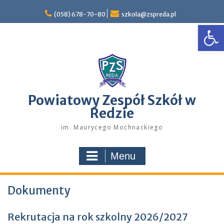
Skip
to
(058) 678-70-80
szkola@zspreda.pl
Open
content
Powiatowy Zespół Szkół w
Redzie
im. Maurycego Mochnackiego
Menu
Dokumenty
Rekrutacja na rok szkolny 2026/2027