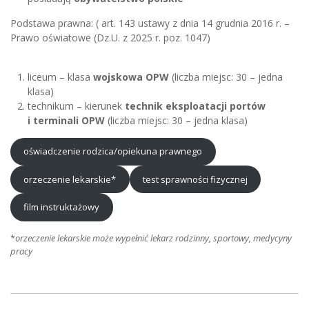
Podstawa prawna: ( art. 143 ustawy z dnia 14 grudnia 2016 r. –
Prawo oświatowe (Dz.U. z 2025 r. poz. 1047)
liceum – klasa
wojskowa OPW
(liczba miejsc: 30 – jedna
klasa)
technikum – kierunek
technik eksploatacji portów
i terminali OPW
(liczba miejsc: 30 – jedna klasa)
oświadczenie rodzica/opiekuna prawnego
orzeczenie lekarskie*
test sprawności fizycznej
film instruktażowy
*
orzeczenie lekarskie może wypełnić lekarz rodzinny, sportowy, medycyny
pracy