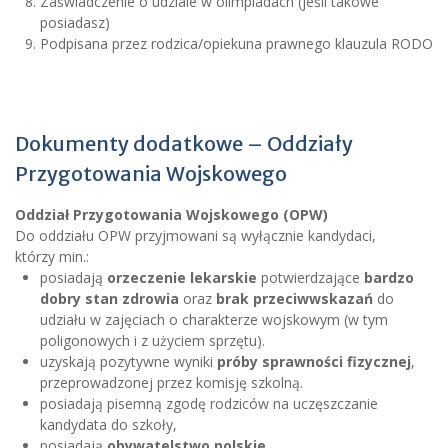
Zaświadczenie o udziale w olimpiadach (jeśli takowe
posiadasz)
Podpisana przez rodzica/opiekuna prawnego klauzula RODO
Dokumenty dodatkowe – Oddziały
Przygotowania Wojskowego
Oddział Przygotowania Wojskowego (OPW)
Do oddziału OPW przyjmowani są wyłącznie kandydaci,
którzy min.:
posiadają
orzeczenie lekarskie
potwierdzające
bardzo
dobry stan zdrowia
oraz
brak przeciwwskazań
do
udziału w zajęciach o charakterze wojskowym (w tym
poligonowych i z użyciem sprzętu).
uzyskają pozytywne wyniki
próby sprawności fizycznej
,
przeprowadzonej przez komisję szkolną.
posiadają pisemną zgodę rodziców na uczęszczanie
kandydata do szkoły,
posiadają
obywatelstwo polskie