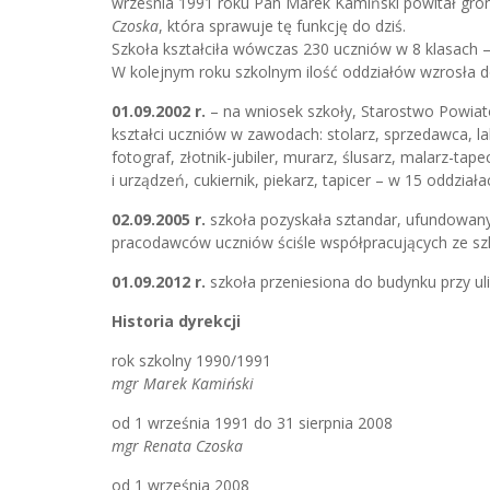
września 1991 roku Pan Marek Kamiński powitał gro
Czoska
, która sprawuje tę funkcję do dziś.
Szkoła kształciła wówczas 230 uczniów w 8 klasach –
W kolejnym roku szkolnym ilość oddziałów wzrosła d
01.09.2002 r.
– na wniosek szkoły, Starostwo Powia
kształci uczniów w zawodach: stolarz, sprzedawca, lak
fotograf, złotnik-jubiler, murarz, ślusarz, malarz-ta
i urządzeń, cukiernik, piekarz, tapicer – w 15 oddziała
02.09.2005 r.
szkoła pozyskała sztandar, ufundowan
pracodawców uczniów ściśle współpracujących ze sz
01.09.2012 r.
szkoła przeniesiona do budynku przy ul
Historia dyrekcji
rok szkolny 1990/1991
mgr Marek Kamiński
od 1 września 1991 do 31 sierpnia 2008
mgr Renata Czoska
od 1 września 2008