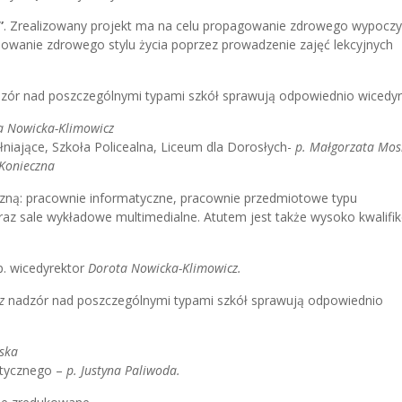
”
. Zrealizowany projekt ma na celu propagowanie zdrowego wypocz
owanie zdrowego stylu życia poprzez prowadzenie zajęć lekcyjnych
zór nad poszczególnymi typami szkół sprawują odpowiednio wicedyr
a Nowicka-Klimowicz
iające, Szkoła Policealna, Liceum dla Dorosłych-
p. Małgorzata Mos
 Konieczna
ną: pracownie informatyczne, pracownie przedmiotowe typu
 oraz sale wykładowe multimedialne. Atutem jest także wysoko kwalif
p. wicedyrektor
Dorota Nowicka-Klimowicz.
z
nadzór nad poszczególnymi typami szkół sprawują odpowiednio
wska
ktycznego –
p. Justyna Paliwoda.