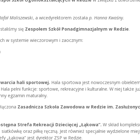
Rafał Maliszewski
, a wicedyrektorem została
p. Hanna Kwaśny.
staliśmy się
Zespołem Szkół Ponadgimnazjalnym w Redzie
.
łych w systemie wieczorowym i zaocznym:
)
twarcia hali sportowej.
Hala sportowa jest nowoczesnym obiekte
a pełni funkcje: sportowe, rekreacyjne i kulturalne. W niej także ju
mny egzamin maturalny.
 włączona
Zasadnicza Szkoła Zawodowa w Redzie im. Zasłużony
stępna Strefa Rekreacji Dziecięcej „Łąkowa”.
W skład kompleks
siatkówkę oraz piłkę ręczną. Jest również specjalnie wydzielone miej
refy „Łąkowa” jest dyrektor ZSP w Redzie.