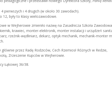
no pedagogiczne i przedstawił nowego Dyrektora szkoły,
Panią Renat
 4 pierwszych i 4 drugich (w około 30 zawodach).
o 12, były to klasy wielozawodowe.
towe w Wejherowie zmieniło nazwę na Zasadnicza Szkoła Zawodowa.
iernik, krawiec, monter-elektronik, monter instalacji i urządzeń sanit
peciarz, rzeźnik-wędliniarz, dekarz, optyk mechanik, mechanik-monter 
ch.
y głównie przez Radę Rodziców, Cech Rzemiosł Różnych w Redzie,
kołą, Zrzeszenie Kupców w Wejherowie.
icy Łąkowej 36/38.