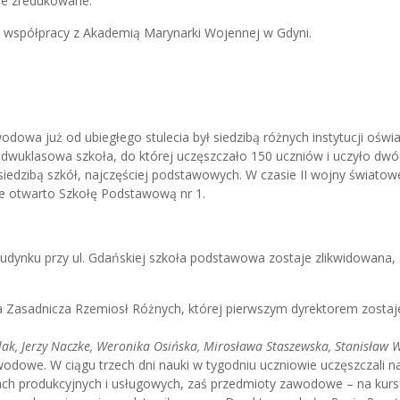
je zredukowane.
 o współpracy z Akademią Marynarki Wojennej w Gdyni.
dowa już od ubiegłego stulecia był siedzibą różnych instytucji oświ
 dwuklasowa szkoła, do której uczęszczało 150 uczniów i uczyło dw
 siedzibą szkół, najczęściej podstawowych. W czasie II wojny światow
ie otwarto Szkołę Podstawową nr 1.
udynku przy ul. Gdańskiej szkoła podstawowa zostaje zlikwidowana, 
ła Zasadnicza Rzemiosł Różnych, której pierwszym dyrektorem zostaj
lak, Jerzy Naczke, Weronika Osińska, Mirosława Staszewska, Stanisław W
odowe. W ciągu trzech dni nauki w tygodniu uczniowie uczęszczali na
dach produkcyjnych i usługowych, zaś przedmioty zawodowe – na kurs