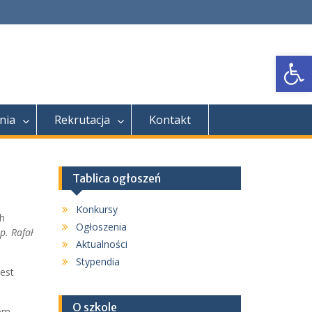
Open
nia
Rekrutacja
Kontakt
Tablica ogłoszeń
Konkursy
h
Ogłoszenia
p. Rafał
Aktualności
Stypendia
est
O szkole
iem