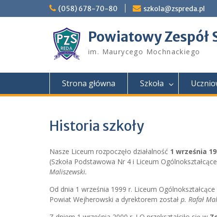
Skip
(058) 678-70-80
szkola@zspreda.pl
to
content
Powiatowy Zespół 
im. Maurycego Mochnackiego
Strona główna
Szkoła
Ucznio
Historia szkoły
Nasze Liceum rozpoczęło działalność
1 września 19
(Szkoła Podstawowa Nr 4 i Liceum Ogólnokształcące)
Maliszewski.
Od dnia 1 września 1999 r. Liceum Ogólnokształcące
Powiat Wejherowski a dyrektorem został
p. Rafał Mal
Z dniem 1 września 2000 r. LO przekształciło się w
Z