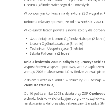
Liceum Ogólnokształcącego dla Dorosłych.
W ponownym konkursie na dyrektora ZSO wygrał
p. 
Reforma oświaty sprawiła, że od
1 września 2002 r.
W kolejnych latach powstają nowe szkoły dla doros
Uzupełniające Liceum Ogólnokształcące (2-letnie
Liceum Ogólnokształcące (3-letnie)
Technikum Uzupełniające (3-letnie)
Szkoła Policealna (2-letnie)
Dnia 3 kwietnia 2006 r. odbyła się uroczystość o
wyposażonym w sprzęt sportowy, wraz z zapleczem. Hal
w maju 2006 r. absolwenci LO w Redzie zdawali pise
Z dniem 1 września 2008 r. w struktury ZSP zostaje
Ziemi Kaszubskiej.
Od 10 października 2008 r. działa przy ZSP
Ogólnodo
wchodzi boisko wielofunkcyjne do gry w koszykówkę, 
na skocznię w dal oraz plac rekreacyjny. Zarządcą St