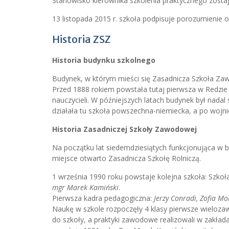
Stanowisko kierownika szkolenia praktycznego zosta
13 listopada 2015 r. szkoła podpisuje porozumienie
Historia ZSZ
Historia budynku szkolnego
Budynek, w którym mieści się Zasadnicza Szkoła Zawo
Przed 1888 rokiem powstała tutaj pierwsza w Redzie
nauczycieli. W późniejszych latach budynek był nadal
działała tu szkoła powszechna-niemiecka, a po wojn
Historia Zasadniczej Szkoły Zawodowej
Na początku lat siedemdziesiątych funkcjonująca w b
miejsce otwarto Zasadnicza Szkołę Rolniczą.
1 września 1990 roku powstaje kolejna szkoła: Szko
mgr Marek Kamiński
.
Pierwsza kadra pedagogiczna:
Jerzy Conradi, Zofia Mo
Naukę w szkole rozpoczęły 4 klasy pierwsze wielozaw
do szkoły, a praktyki zawodowe realizowali w zakła