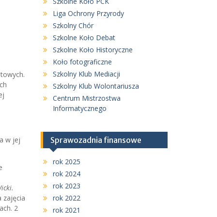
Szkolne Koło PCK
Liga Ochrony Przyrody
Szkolny Chór
Szkolne Koło Debat
Szkolne Koło Historyczne
Koło fotograficzne
Szkolny Klub Mediacji
atowych.
óch
Szkolny Klub Wolontariusza
ej
Centrum Mistrzostwa
Informatycznego
a w jej
Sprawozadnia finansowe
rok 2025
e
rok 2024
rok 2023
icki.
 zajęcia
rok 2022
ach. 2
rok 2021