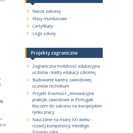
Nasze sukcesy
Klasy mundurowe
Certyfikaty
Logo szkoły
Projekty zagraniczne
Zagraniczna mobilność edukacyjna
uczniów i kadry edukacji szkolnej
m
Budowanie kariery zawodowej
ż
uczniów technikum
Projekt Erasmus+ „Innowacyjne
praktyki zawodowe w Portugalii
ch
kluczem do sukcesu na europejskim
rynku pracy
u
Nauczanie na miarę XXI wieku –
sce
rozwój kompetencji młodego
Europejczyka