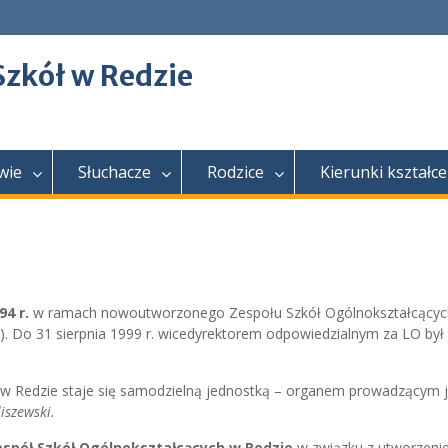
Szkół w Redzie
wie
Słuchacze
Rodzice
Kierunki kształce
94 r.
w ramach nowoutworzonego Zespołu Szkół Ogólnokształcącyc
. Do 31 sierpnia 1999 r. wicedyrektorem odpowiedzialnym za LO był
 w Redzie staje się samodzielną jednostką – organem prowadzącym j
iszewski.
espół Szkół Ogólnokształcących w Redzie
w związku z utworzen