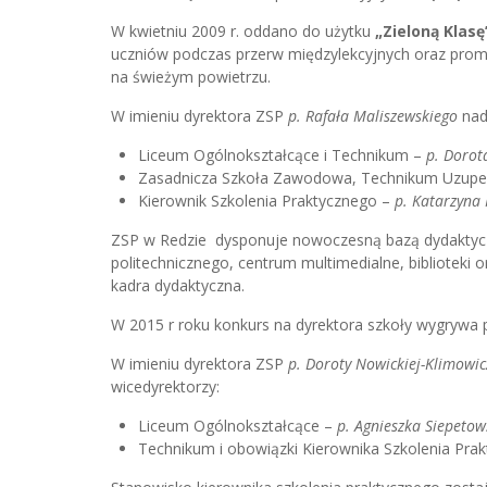
W kwietniu 2009 r. oddano do użytku
„Zieloną Klasę
uczniów podczas przerw międzylekcyjnych oraz prom
na świeżym powietrzu.
W imieniu dyrektora ZSP
p. Rafała Maliszewskiego
nad
Liceum Ogólnokształcące i Technikum –
p. Dorot
Zasadnicza Szkoła Zawodowa, Technikum Uzupełn
Kierownik Szkolenia Praktycznego –
p. Katarzyna
ZSP w Redzie dysponuje nowoczesną bazą dydaktycz
politechnicznego, centrum multimedialne, biblioteki
kadra dydaktyczna.
W 2015 r roku konkurs na dyrektora szkoły wygrywa 
W imieniu dyrektora ZSP
p. Doroty Nowickiej-Klimowic
wicedyrektorzy:
Liceum Ogólnokształcące –
p. Agnieszka Siepeto
Technikum i obowiązki Kierownika Szkolenia Pra