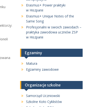
Erasmus+ Power praktyki
ynku
w Hiszpanii
Erasmus+ Unique Notes of the
Same Song
ektorzy:
Profesjonalni w swoich zawodach –
praktyka zawodowa uczniów ZSP
w Hiszpanii
ionek
Egzaminy
ikowana
Matura
Egzaminy zawodowe
Organizacje szkolne
Samorząd Uczniowski
Szkolne Koło Cyklistów