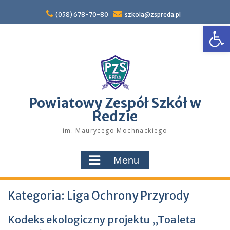
Skip
to
(058) 678-70-80
szkola@zspreda.pl
Open
content
Powiatowy Zespół Szkół w
Redzie
im. Maurycego Mochnackiego
Menu
Kategoria:
Liga Ochrony Przyrody
Kodeks ekologiczny projektu ,,Toaleta