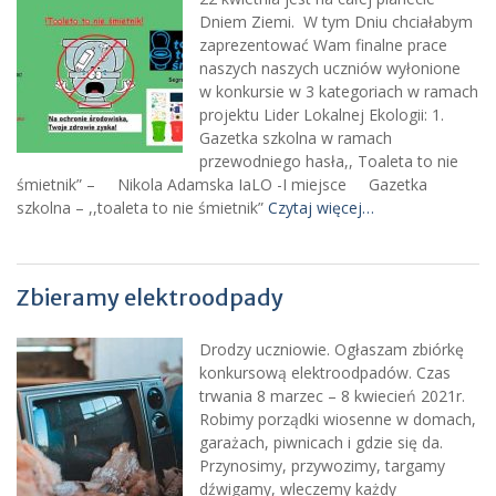
Dniem Ziemi. W tym Dniu chciałabym
zaprezentować Wam finalne prace
naszych naszych uczniów wyłonione
w konkursie w 3 kategoriach w ramach
projektu Lider Lokalnej Ekologii: 1.
Gazetka szkolna w ramach
przewodniego hasła,, Toaleta to nie
śmietnik” – Nikola Adamska IaLO -I miejsce Gazetka
szkolna – ,,toaleta to nie śmietnik”
Czytaj więcej…
Zbieramy elektroodpady
Drodzy uczniowie. Ogłaszam zbiórkę
konkursową elektroodpadów. Czas
trwania 8 marzec – 8 kwiecień 2021r.
Robimy porządki wiosenne w domach,
garażach, piwnicach i gdzie się da.
Przynosimy, przywozimy, targamy
dźwigamy, wleczemy każdy