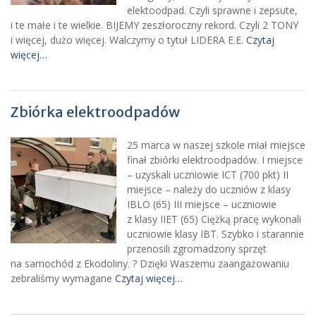
elektoodpad. Czyli sprawne i zepsute,
i te małe i te wielkie. BIJEMY zeszłoroczny rekord. Czyli 2 TONY
i więcej, dużo więcej. Walczymy o tytuł LIDERA E.E.
Czytaj
więcej…
Zbiórka elektroodpadów
25 marca w naszej szkole miał miejsce
finał zbiórki elektroodpadów. I miejsce
– uzyskali uczniowie ICT (700 pkt) II
miejsce – należy do uczniów z klasy
IBLO (65) III miejsce – uczniowie
z klasy IIET (65) Ciężką pracę wykonali
uczniowie klasy IBT. Szybko i starannie
przenosili zgromadzony sprzęt
na samochód z Ekodoliny. ️‍? Dzięki Waszemu zaangażowaniu
zebraliśmy wymagane
Czytaj więcej…