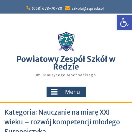
Skip
to
(058) 678-70-80
szkola@zspreda.pl
Open
content
Powiatowy Zespół Szkół w
Redzie
im. Maurycego Mochnackiego
Menu
Kategoria:
Nauczanie na miarę XXI
wieku – rozwój kompetencji młodego
Europejczyka