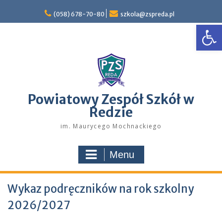
Skip
to
(058) 678-70-80
szkola@zspreda.pl
Open
content
Powiatowy Zespół Szkół w
Redzie
im. Maurycego Mochnackiego
Menu
Wykaz podręczników na rok szkolny
2026/2027