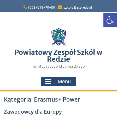
Skip
to
(058) 678-70-80
szkola@zspreda.pl
Open
content
Powiatowy Zespół Szkół w
Redzie
im. Maurycego Mochnackiego
Menu
Kategoria:
Erasmus+ Power
Zawodowcy dla Europy