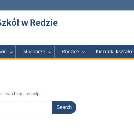
Szkół w Redzie
wie
Słuchacze
Rodzice
Kierunki kształce
ps searching can help.