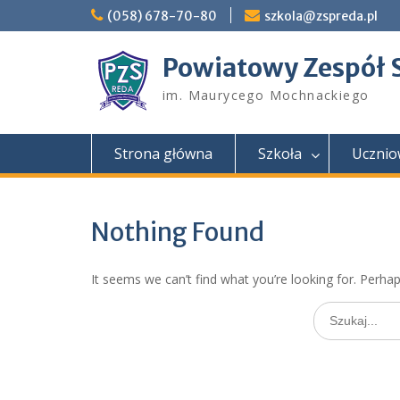
Skip
(058) 678-70-80
szkola@zspreda.pl
to
content
Powiatowy Zespół 
im. Maurycego Mochnackiego
Strona główna
Szkoła
Ucznio
Nothing Found
It seems we can’t find what you’re looking for. Perha
Search
for: