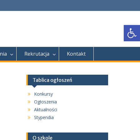
Open
nia
Rekrutacja
Kontakt
Tablica ogłoszeń
Konkursy
Ogłoszenia
Aktualności
Stypendia
O szkole