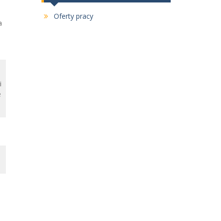
Oferty pracy
a
i
e