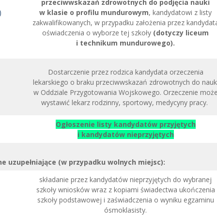
przeciwwskazań zdrowotnych do podjęcia nauki
)
w klasie o profilu mundurowym
, kandydatowi z listy
zakwalifikowanych, w przypadku założenia przez kandydat
oświadczenia o wyborze tej szkoły
(dotyczy liceum
i technikum mundurowego).
Dostarczenie przez rodzica kandydata orzeczenia
lekarskiego o braku przeciwwskazań zdrowotnych do nauk
w Oddziale Przygotowania Wojskowego. Orzeczenie moż
wystawić lekarz rodzinny, sportowy, medycyny pracy.
Ogłoszenie listy kandydatów przyjętych
i kandydatów nieprzyjętych
e uzupełniające (w przypadku wolnych miejsc):
składanie przez kandydatów nieprzyjętych do wybranej
szkoły wniosków wraz z kopiami świadectwa ukończenia
szkoły podstawowej i zaświadczenia o wyniku egzaminu
ósmoklasisty.