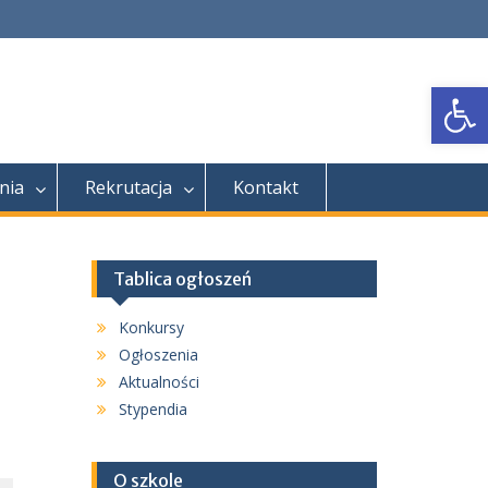
Open
nia
Rekrutacja
Kontakt
Tablica ogłoszeń
Konkursy
Ogłoszenia
Aktualności
Stypendia
O szkole