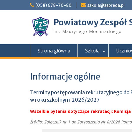
Skip
(058) 678-70-80
szkola@zspreda.pl
to
content
Powiatowy Zespół 
im. Maurycego Mochnackiego
Strona główna
Szkoła
Ucznio
Informacje ogólne
Terminy postępowania rekrutacyjnego do
w roku szkolnym 2026/2027
Wszelkie pytania dotyczące rekrutacji: Komisja 
Źródło: Załącznik nr 1 do Zarządzenia Nr 8/2026 Pomo