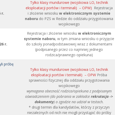
Tylko klasy mundurowe (wojskowa LO, technik
eksploatacji portów i terminali) – OPW)
Rejestracja
 r.
i złożenie wniosku
w elektronicznym systemie
naboru
do PZS w Redzie do oddziału przygotowania
wojskowego
Rejestracja i złożenie wniosku
w elektronicznym
systemie naboru
, w tym zmiana wniosku o przyjęcie
6 r.
do szkoły ponadpodstawowej wraz z dokumentami
(podpisanego przez co najmniej jednego
rodzica/prawnego opiekuna)
yli próbę
Tylko klasy mundurowe (wojskowa LO, technik
eksploatacji portów i terminali) – OPW
Próba
sprawności fizycznej dla oddziału przygotowania
wojskowego
a
wymagana obecność rodzica/opiekuna z podpisanym
oświadczeniem (do pobrania w zakładce
rekrutacja ->
dokumenty
) o zgodzie na udział w testach.
* drugi termin dla kandydatów, którzy z przyczyn
niezależnych od nich nie mogli przystąpić do próby