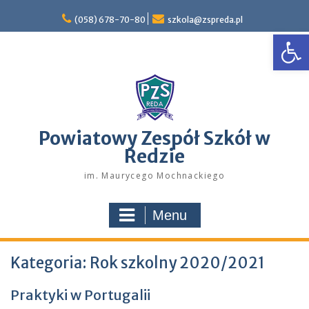
Skip
to
(058) 678-70-80
szkola@zspreda.pl
Open
content
Powiatowy Zespół Szkół w
Redzie
im. Maurycego Mochnackiego
Menu
Kategoria:
Rok szkolny 2020/2021
Praktyki w Portugalii