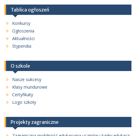
Tablica ogłoszeń
Konkursy
Ogłoszenia
Aktualności
Stypendia
O szkole
Nasze sukcesy
Klasy mundurowe
Certyfikaty
Logo szkoły
Projekty zagraniczne
Zagraniczna mobilność edukacyjna uczniów i kadry edukacji