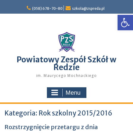
Skip
to
(058) 678-70-80
szkola@zspreda.pl
Open
content
Powiatowy Zespół Szkół w
Redzie
im. Maurycego Mochnackiego
Menu
Kategoria:
Rok szkolny 2015/2016
Rozstrzygnięcie przetargu z dnia