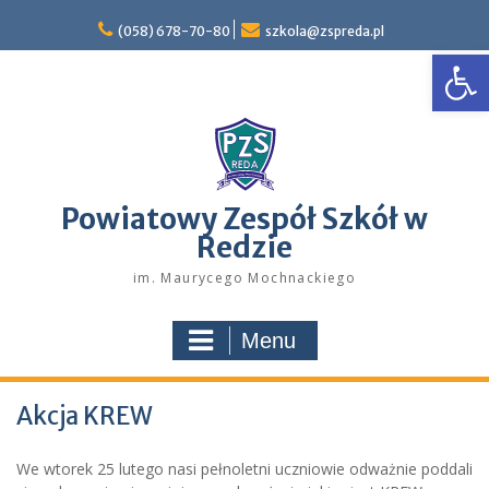
Skip
to
(058) 678-70-80
szkola@zspreda.pl
Open
content
Powiatowy Zespół Szkół w
Redzie
im. Maurycego Mochnackiego
Menu
Akcja KREW
We wtorek 25 lutego nasi pełnoletni uczniowie odważnie poddali