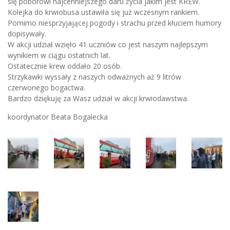
się poborowi najcenniejszego daru życia jakim jest KREW.
Kolejka do krwiobusa ustawiła się już wczesnym rankiem.
Pomimo niesprzyjającej pogody i strachu przed kłuciem humory
dopisywały.
W akcji udział wzięło 41 uczniów co jest naszym najlepszym
wynikiem w ciągu ostatnich lat.
Ostatecznie krew oddało 20 osób.
Strzykawki wyssały z naszych odważnych aż 9 litrów
czerwonego bogactwa.
Bardzo dziękuję za Wasz udział w akcji krwiodawstwa.
koordynator Beata Bogalecka