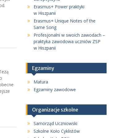
od.
Erasmus+ Power praktyki
w Hiszpanii
Erasmus+ Unique Notes of the
Same Song
Profesjonalni w swoich zawodach –
praktyka zawodowa uczniów ZSP
w Hiszpanii
Egzaminy
 Tezą
wo
Matura
 obecne
Egzaminy zawodowe
ejsze
Organizacje szkolne
Samorząd Uczniowski
Szkolne Koło Cyklistów