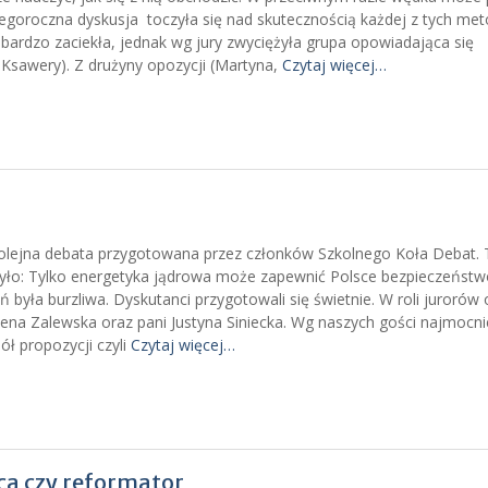
egoroczna dyskusja toczyła się nad skutecznością każdej z tych met
rdzo zaciekła, jednak wg jury zwyciężyła grupa opowiadająca się
Ksawery). Z drużyny opozycji (Martyna,
Czytaj więcej…
kolejna debata przygotowana przez członków Szkolnego Koła Debat.
było: Tylko energetyka jądrowa może zapewnić Polsce bezpieczeńst
była burzliwa. Dyskutanci przygotowali się świetnie. W roli jurorów
zena Zalewska oraz pani Justyna Siniecka. Wg naszych gości najmocni
ł propozycji czyli
Czytaj więcej…
ca czy reformator