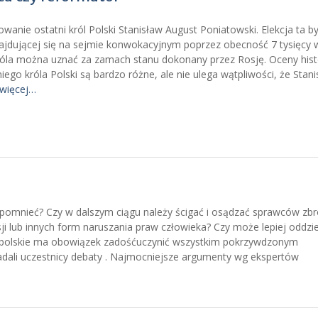
anie ostatni król Polski Stanisław August Poniatowski. Elekcja ta by
jdującej się na sejmie konwokacyjnym poprzez obecność 7 tysięcy 
króla można uznać za zamach stanu dokonany przez Rosję. Oceny his
iego króla Polski są bardzo różne, ale nie ulega wątpliwości, że Stan
 więcej…
pomnieć? Czy w dalszym ciągu należy ścigać i osądzać sprawców zbr
 lub innych form naruszania praw człowieka? Czy może lepiej oddziel
o polskie ma obowiązek zadośćuczynić wszystkim pokrzywdzonym
iadali uczestnicy debaty . Najmocniejsze argumenty wg ekspertów