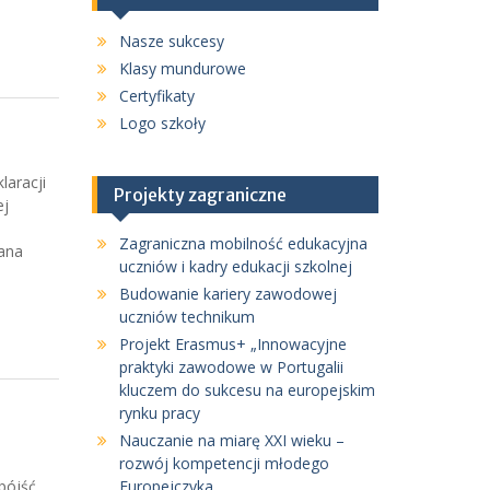
Nasze sukcesy
Klasy mundurowe
Certyfikaty
Logo szkoły
laracji
Projekty zagraniczne
ej
Zagraniczna mobilność edukacyjna
wana
uczniów i kadry edukacji szkolnej
Budowanie kariery zawodowej
uczniów technikum
Projekt Erasmus+ „Innowacyjne
praktyki zawodowe w Portugalii
kluczem do sukcesu na europejskim
rynku pracy
Nauczanie na miarę XXI wieku –
rozwój kompetencji młodego
pójść
Europejczyka