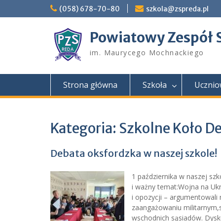
Skip
(058) 678-70-80
szkola@zspreda.pl
to
content
Powiatowy Zespół 
im. Maurycego Mochnackiego
Strona główna
Szkoła
Ucznio
Kategoria:
Szkolne Koło D
Debata oksfordzka w naszej szkole!
1 października w naszej sz
i ważny temat:Wojna na Ukra
i opozycji – argumentowali
zaangażowaniu militarnym,
wschodnich sąsiadów. Dysku