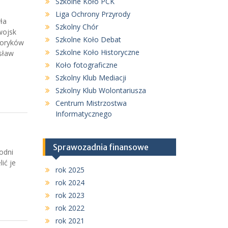
Szkolne Koło PCK
Liga Ochrony Przyrody
ła
Szkolny Chór
wojsk
Szkolne Koło Debat
toryków
Szkolne Koło Historyczne
isław
Koło fotograficzne
Szkolny Klub Mediacji
Szkolny Klub Wolontariusza
Centrum Mistrzostwa
Informatycznego
Sprawozadnia finansowe
odni
ić je
rok 2025
rok 2024
rok 2023
rok 2022
rok 2021