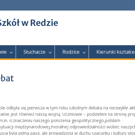
Szkół w Redzie
wie
Słuchacze
Rodzice
Kierunki kształce
ebat
kole odbyła się pierwsza w tym roku szkolnym debata na niezwykle ak
inie jest również naszą wojną. Uczniowie – podzieleni na stronę pro
 m.in. o:znaczeniu naszego położenia geopolitycznego,polskim
sytuacji międzynarodowej,moralnej odpowiedzialności wobec naszyc
sja była pełna pasji, ale prowadzona w duchu szacunku i kultury sło