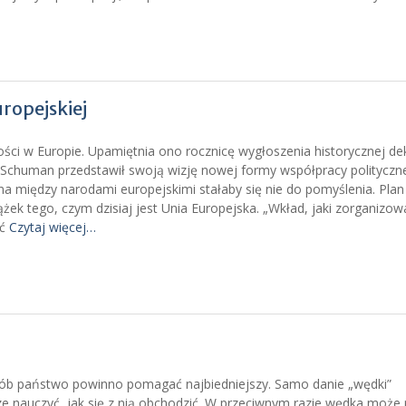
ropejskiej
ności w Europie. Upamiętnia ono rocznicę wygłoszenia historycznej dek
Schuman przedstawił swoją wizję nowej formy współpracy polityczn
jna między narodami europejskimi stałaby się nie do pomyślenia. Plan
ek tego, czym dzisiaj jest Unia Europejska. „Wkład, jaki zorganizo
ść
Czytaj więcej…
sób państwo powinno pomagać najbiedniejszy. Samo danie „wędki”
ze nauczyć, jak się z nią obchodzić. W przeciwnym razie wędka może 