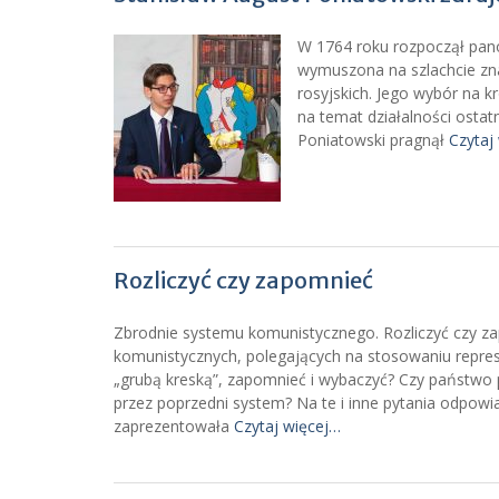
W 1764 roku rozpoczął panow
wymuszona na szlachcie zna
rosyjskich. Jego wybór na 
na temat działalności ostatn
Poniatowski pragnął
Czytaj
Rozliczyć czy zapomnieć
Zbrodnie systemu komunistycznego. Rozliczyć czy za
komunistycznych, polegających na stosowaniu represji
„grubą kreską”, zapomnieć i wybaczyć? Czy państw
przez poprzedni system? Na te i inne pytania odpow
zaprezentowała
Czytaj więcej…