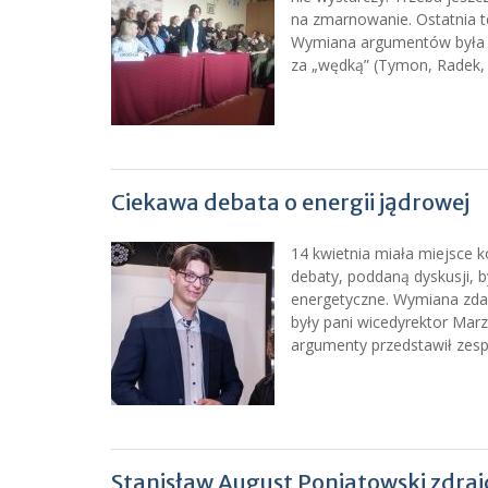
na zmarnowanie. Ostatnia t
Wymiana argumentów była ba
za „wędką” (Tymon, Radek, 
Ciekawa debata o energii jądrowej
14 kwietnia miała miejsce 
debaty, poddaną dyskusji, 
energetyczne. Wymiana zdań 
były pani wicedyrektor Mar
argumenty przedstawił zespó
Stanisław August Poniatowski zdraj