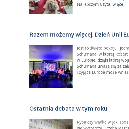
Najlepszym
Czytaj więcej…
Razem możemy więcej. Dzień Unii Eu
Jest to święto pokoju i jed
Schumana, w której Robert 
w Europie, dzięki której wo
Schumana uważa się za zaląż
i żyjąca Europa może wnie
Ostatnia debata w tym roku
Ryba czy wędka w jaki spo
nie wystarczy. Trzeba jeszc