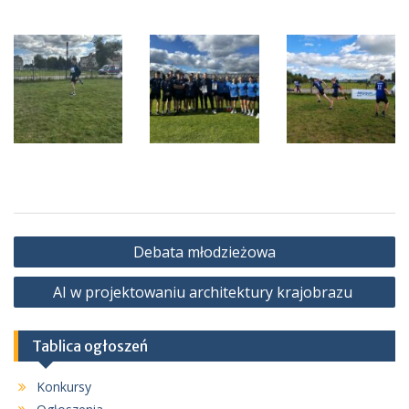
Nawigacja
Debata młodzieżowa
wpisu
AI w projektowaniu architektury krajobrazu
Tablica ogłoszeń
Konkursy