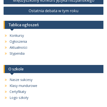
Międzyszkolny konkurs języka hiszpańskiego
wpisu
Ostatnia debata w tym roku
Tablica ogłoszeń
Konkursy
Ogłoszenia
Aktualności
Stypendia
O szkole
Nasze sukcesy
Klasy mundurowe
Certyfikaty
Logo szkoły