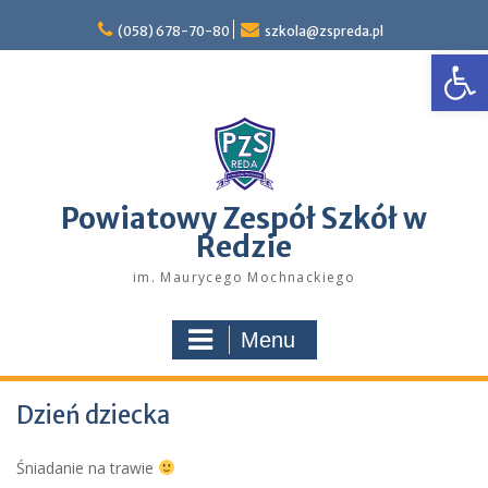
Skip
to
(058) 678-70-80
szkola@zspreda.pl
Open
content
Powiatowy Zespół Szkół w
Redzie
im. Maurycego Mochnackiego
Menu
Dzień dziecka
Śniadanie na trawie