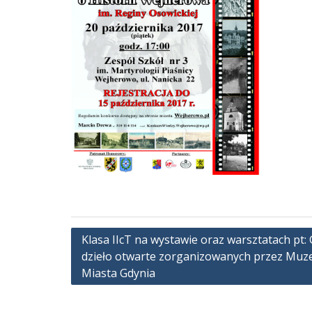
Nawigacja
Klasa IIcT na wystawie oraz warsztatach pt: 
dzieło otwarte zorganizowanych przez Mu
wpisu
Miasta Gdynia