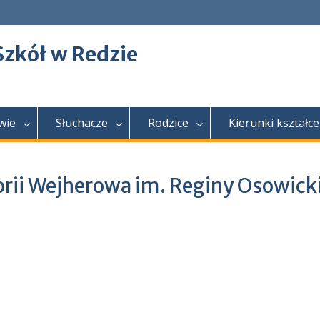
Szkół w Redzie
wie
Słuchacze
Rodzice
Kierunki kształce
orii Wejherowa im. Reginy Osowick