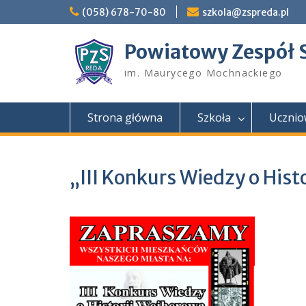
Skip
(058) 678-70-80
szkola@zspreda.pl
to
content
Powiatowy Zespół 
im. Maurycego Mochnackiego
Strona główna
Szkoła
Ucznio
„III Konkurs Wiedzy o Hist