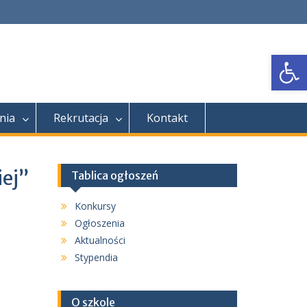
Open
nia
Rekrutacja
Kontakt
iej”
Tablica ogłoszeń
Konkursy
Ogłoszenia
Aktualności
Stypendia
O szkole