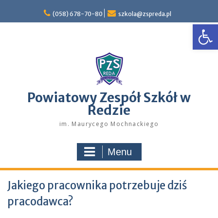
Skip
to
(058) 678-70-80
szkola@zspreda.pl
Open
content
Powiatowy Zespół Szkół w
Redzie
im. Maurycego Mochnackiego
Menu
Jakiego pracownika potrzebuje dziś
pracodawca?