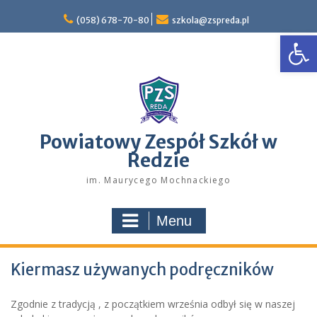
Skip
to
(058) 678-70-80
szkola@zspreda.pl
Open
content
Powiatowy Zespół Szkół w
Redzie
im. Maurycego Mochnackiego
Menu
Kiermasz używanych podręczników
Zgodnie z tradycją , z początkiem września odbył się w naszej