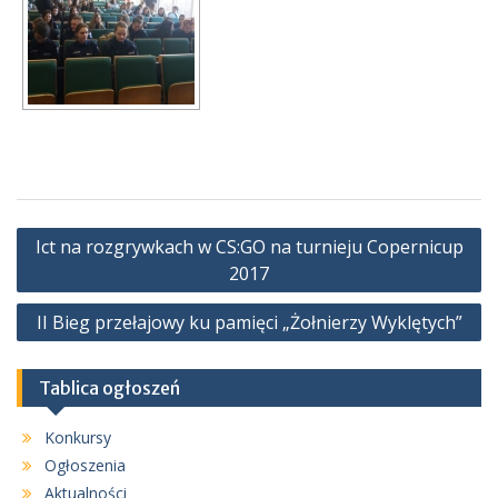
Nawigacja
Ict na rozgrywkach w CS:GO na turnieju Copernicup
wpisu
2017
II Bieg przełajowy ku pamięci „Żołnierzy Wyklętych”
Tablica ogłoszeń
Konkursy
Ogłoszenia
Aktualności