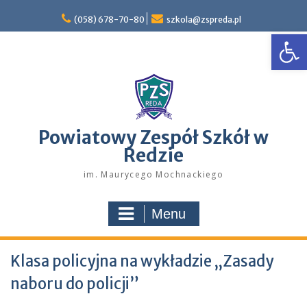
Skip
to
(058) 678-70-80
szkola@zspreda.pl
Open
content
Powiatowy Zespół Szkół w
Redzie
im. Maurycego Mochnackiego
Menu
Klasa policyjna na wykładzie „Zasady
naboru do policji”