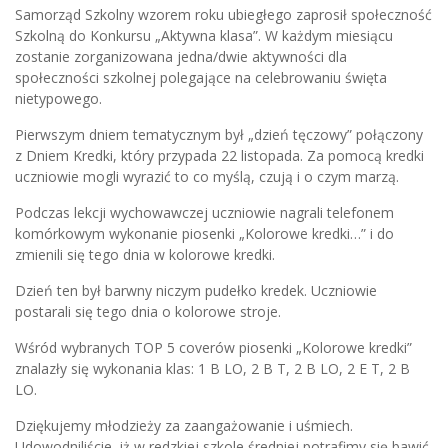
Samorząd Szkolny wzorem roku ubiegłego zaprosił społeczność
Szkolną do Konkursu „Aktywna klasa”. W każdym miesiącu
zostanie zorganizowana jedna/dwie aktywności dla
społeczności szkolnej polegające na celebrowaniu święta
nietypowego.
Pierwszym dniem tematycznym był „dzień tęczowy” połączony
z Dniem Kredki, który przypada 22 listopada. Za pomocą kredki
uczniowie mogli wyrazić to co myślą, czują i o czym marzą.
Podczas lekcji wychowawczej uczniowie nagrali telefonem
komórkowym wykonanie piosenki „Kolorowe kredki…” i do
zmienili się tego dnia w kolorowe kredki.
Dzień ten był barwny niczym pudełko kredek. Uczniowie
postarali się tego dnia o kolorowe stroje.
Wśród wybranych TOP 5 coverów piosenki „Kolorowe kredki”
znalazły się wykonania klas: 1 B LO, 2 B T, 2 B LO, 2 E T, 2 B
LO.
Dziękujemy młodzieży za zaangażowanie i uśmiech.
Udowodniliście, iż w redzkiej szkole średniej potrafimy się bawić.