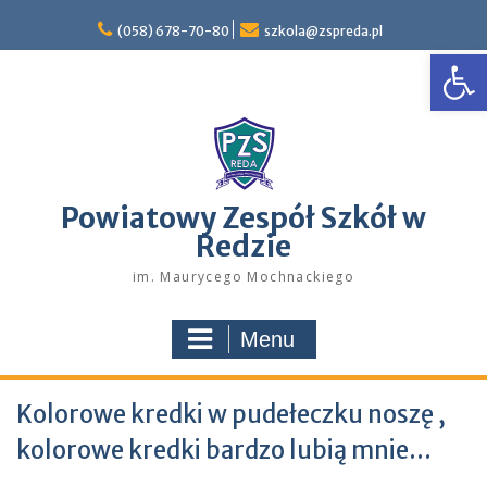
Skip
to
(058) 678-70-80
szkola@zspreda.pl
Open
content
Powiatowy Zespół Szkół w
Redzie
im. Maurycego Mochnackiego
Menu
Kolorowe kredki w pudełeczku noszę ,
kolorowe kredki bardzo lubią mnie…