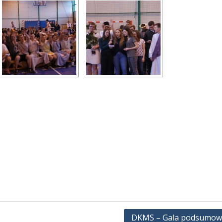
DKMS – Gala podsumow