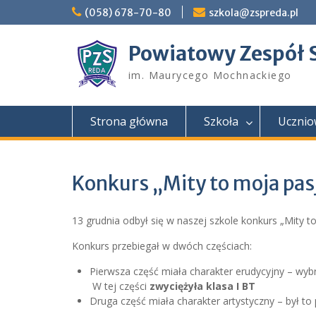
Skip
(058) 678-70-80
szkola@zspreda.pl
to
content
Powiatowy Zespół 
im. Maurycego Mochnackiego
Strona główna
Szkoła
Ucznio
Konkurs „Mity to moja pas
13 grudnia odbył się w naszej szkole konkurs „Mity to
Konkurs przebiegał w dwóch częściach:
Pierwsza część miała charakter erudycyjny – wyb
W tej części
zwyciężyła klasa I BT
Druga część miała charakter artystyczny – był t