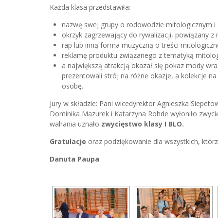
Każda klasa przedstawiła:
nazwę swej grupy o rodowodzie mitologicznym i j
okrzyk zagrzewający do rywalizacji, powiązany z 
rap lub inną forma muzyczną o treści mitologiczn
reklamę produktu związanego z tematyką mitolog
a największą atrakcją okazał się pokaz mody wraz
prezentowali strój na różne okazje, a kolekcje 
osobę.
Jury w składzie: Pani wicedyrektor Agnieszka Siepet
Dominika Mazurek i Katarzyna Rohde wyłoniło zwycię
wahania uznało
zwycięstwo klasy I BLO.
Gratulacje
oraz podziękowanie dla wszystkich, któr
Danuta Paupa