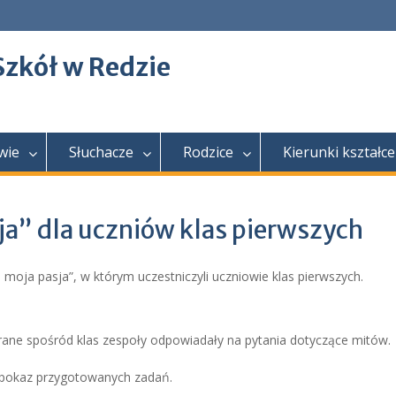
Szkół w Redzie
wie
Słuchacze
Rodzice
Kierunki kształce
ja” dla uczniów klas pierwszych
 moja pasja”, w którym uczestniczyli uczniowie klas pierwszych.
rane spośród klas zespoły odpowiadały na pytania dotyczące mitów.
o pokaz przygotowanych zadań.