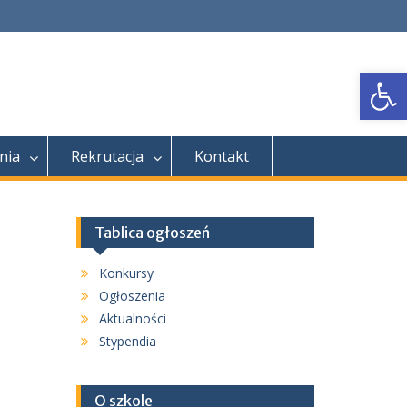
Open
nia
Rekrutacja
Kontakt
Tablica ogłoszeń
Konkursy
Ogłoszenia
Aktualności
Stypendia
O szkole