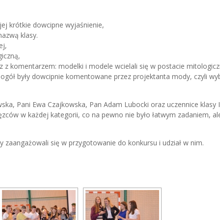
ej krótkie dowcipne wyjaśnienie,
nazwą klasy.
ej,
iczną,
 z komentarzem: modelki i modele wcielali się w postacie mitologicz
na ogół były dowcipnie komentowane przez projektanta mody, czyli wy
owska, Pani Ewa Czajkowska, Pan Adam Lubocki oraz uczennice klasy I
zców w każdej kategorii, co na pewno nie było łatwym zadaniem, al
zy zaangażowali się w przygotowanie do konkursu i udział w nim.