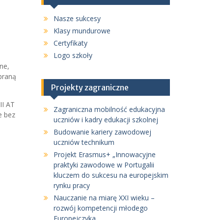
Nasze sukcesy
Klasy mundurowe
Certyfikaty
Logo szkoły
ne,
braną
Projekty zagraniczne
II AT
Zagraniczna mobilność edukacyjna
e bez
uczniów i kadry edukacji szkolnej
Budowanie kariery zawodowej
uczniów technikum
Projekt Erasmus+ „Innowacyjne
praktyki zawodowe w Portugalii
kluczem do sukcesu na europejskim
rynku pracy
Nauczanie na miarę XXI wieku –
rozwój kompetencji młodego
Europejczyka