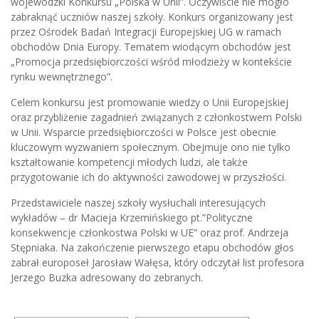
wojewódzki Konkursu „Polska w Unii”. Oczywiście nie mogło
zabraknąć uczniów naszej szkoły. Konkurs organizowany jest
przez Ośrodek Badań Integracji Europejskiej UG w ramach
obchodów Dnia Europy. Tematem wiodącym obchodów jest
„Promocja przedsiębiorczości wśród młodzieży w kontekście
rynku wewnętrznego”.
Celem konkursu jest promowanie wiedzy o Unii Europejskiej
oraz przybliżenie zagadnień związanych z członkostwem Polski
w Unii. Wsparcie przedsiębiorczości w Polsce jest obecnie
kluczowym wyzwaniem społecznym. Obejmuje ono nie tylko
kształtowanie kompetencji młodych ludzi, ale także
przygotowanie ich do aktywności zawodowej w przyszłości.
Przedstawiciele naszej szkoły wysłuchali interesujących
wykładów – dr Macieja Krzemińskiego pt.”Polityczne
konsekwencje członkostwa Polski w UE” oraz prof. Andrzeja
Stępniaka. Na zakończenie pierwszego etapu obchodów głos
zabrał europoseł Jarosław Wałęsa, który odczytał list profesora
Jerzego Buzka adresowany do zebranych.