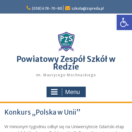
Skip
to
(058) 678-70-80
szkola@zspreda.pl
Open
content
Powiatowy Zespół Szkół w
Redzie
im. Maurycego Mochnackiego
Menu
Konkurs „Polska w Unii”
W minionym tygodniu odbył się na Uniwersytecie Gdański etap