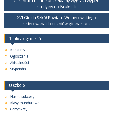
Uczennica technikum reklamy wygrała wyjazd
wpisu
studyjny do Brukseli
XVI Giełda Szkół Powiatu Wejherowskiego
skierowana do uczniów gimnazjum
Tablica ogłoszeń
Konkursy
Ogłoszenia
Aktualności
Stypendia
O szkole
Nasze sukcesy
Klasy mundurowe
Certyfikaty