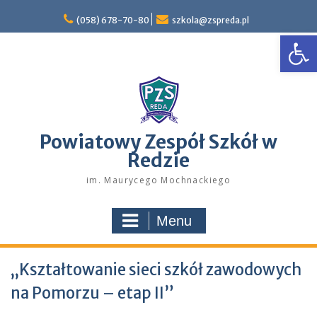
Skip
to
(058) 678-70-80
szkola@zspreda.pl
Open
content
Powiatowy Zespół Szkół w
Redzie
im. Maurycego Mochnackiego
Menu
„Kształtowanie sieci szkół zawodowych
na Pomorzu – etap II”