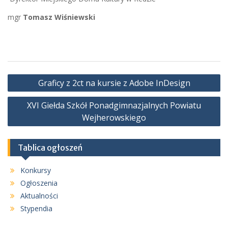
mgr
Tomasz
Wiśniewski
Nawigacja
Graficy z 2ct na kursie z Adobe InDesign
wpisu
XVI Giełda Szkół Ponadgimnazjalnych Powiatu
Wejherowskiego
Tablica ogłoszeń
Konkursy
Ogłoszenia
Aktualności
Stypendia