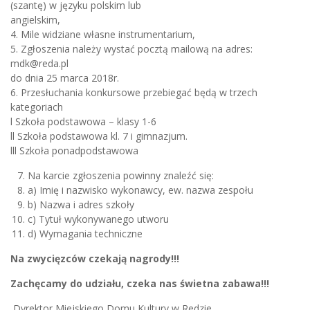
(szantę) w języku polskim lub
angielskim,
4. Mile widziane własne instrumentarium,
5. Zgłoszenia należy wystać pocztą mailową na adres:
mdk@reda.pl
do dnia 25 marca 2018r.
6. Przesłuchania konkursowe przebiegać będą w trzech
kategoriach
l Szkoła podstawowa – klasy 1-6
ll Szkoła podstawowa kl. 7 i gimnazjum.
lll Szkoła ponadpodstawowa
Na karcie zgłoszenia powinny znaleźć się:
a) Imię i nazwisko wykonawcy, ew. nazwa zespołu
b) Nazwa i adres szkoły
c) Tytuł wykonywanego utworu
d) Wymagania techniczne
Na zwycięzców czekają nagrody!!!
Zachęcamy do udziału, czeka nas świetna zabawa!!!
Dyrektor Miejskiego Domu Kultury w Redzie