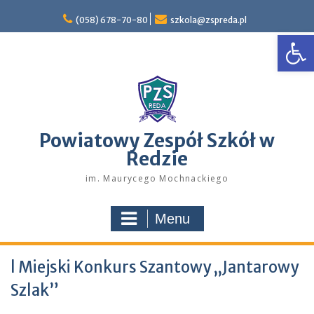
Skip
to
(058) 678-70-80
szkola@zspreda.pl
Open
content
Powiatowy Zespół Szkół w
Redzie
im. Maurycego Mochnackiego
Menu
l Miejski Konkurs Szantowy „Jantarowy
Szlak”