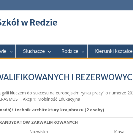
Szkół w Redzie
wie
Słuchacze
Rodzice
Kierunki kształce
WALIFIKOWANYCH I REZERWOWY
galii kluczem do sukcesu na europejskim rynku pracy” o numerze 20
ASMUS+, Akcji 1: Mobilność Edukacyjna
6 osób)/ technik architektury krajobrazu (2 osoby)
 KANDYDATÓ
W ZAKWALIFIKOWANYCH
Nazwisko
Klasa