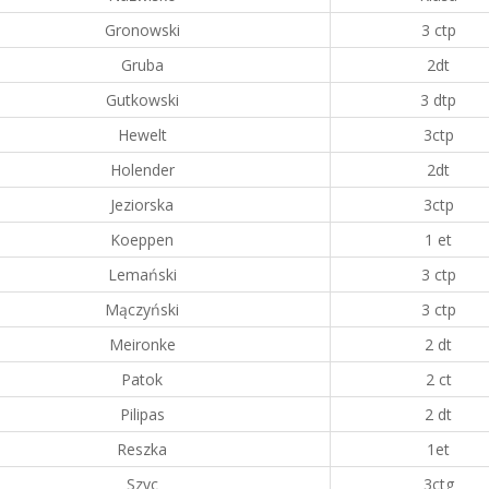
Gronowski
3 ctp
Gruba
2dt
Gutkowski
3 dtp
Hewelt
3ctp
Holender
2dt
Jeziorska
3ctp
Koeppen
1 et
Lemański
3 ctp
Mączyński
3 ctp
Meironke
2 dt
Patok
2 ct
Pilipas
2 dt
Reszka
1et
Szyc
3ctg