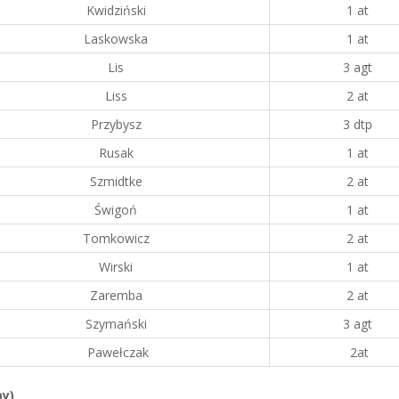
Kwidziński
1 at
Laskowska
1 at
Lis
3 agt
Liss
2 at
Przybysz
3 dtp
Rusak
1 at
Szmidtke
2 at
Świgoń
1 at
Tomkowicz
2 at
Wirski
1 at
Zaremba
2 at
Szymański
3 agt
Pawełczak
2at
by)