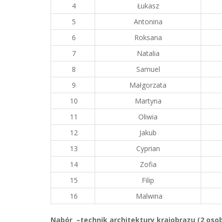
4
Łukasz
5
Antonina
6
Roksana
7
Natalia
8
Samuel
9
Małgorzata
10
Martyna
11
Oliwia
12
Jakub
13
Cyprian
14
Zofia
15
Filip
16
Malwina
Nab
ó
r –technik architektury krajobrazu (2 oso