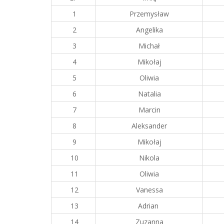
1
Przemysław
2
Angelika
3
Michał
4
Mikołaj
5
Oliwia
6
Natalia
7
Marcin
8
Aleksander
9
Mikołaj
10
Nikola
11
Oliwia
12
Vanessa
13
Adrian
14
Zuzanna