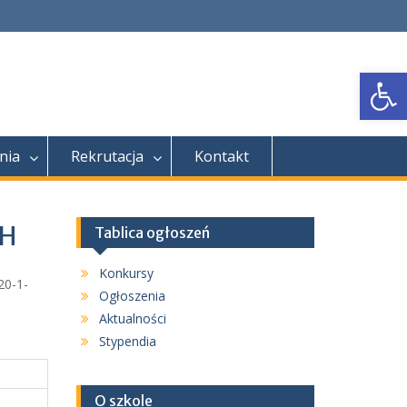
Open
nia
Rekrutacja
Kontakt
CH
Tablica ogłoszeń
Konkursy
20-1-
Ogłoszenia
Aktualności
Stypendia
O szkole