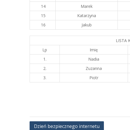
14
Marek
15
Katarzyna
16
Jakub
LISTA
Lp
Imię
1.
Nadia
2.
Zuzanna
3.
Piotr
Nawigacja
Dzień bezpiecznego internetu