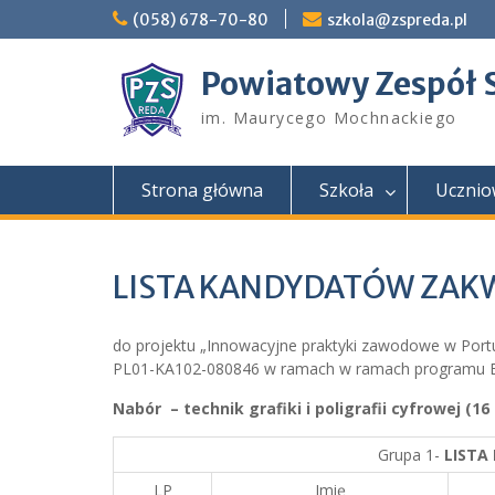
Skip
(058) 678-70-80
szkola@zspreda.pl
to
content
Powiatowy Zespół 
im. Maurycego Mochnackiego
Strona główna
Szkoła
Ucznio
LISTA KANDYDATÓW ZAK
do projektu „Innowacyjne praktyki zawodowe w Portu
PL01-KA102-080846 w ramach w ramach programu ER
Nabór –
technik grafiki i poligrafii cyfrowej (1
Grupa 1-
LISTA
LP
Imię