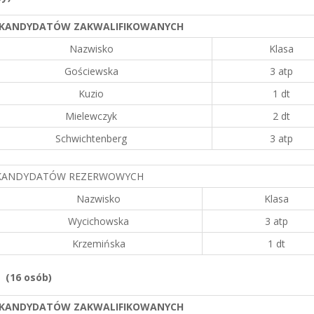
 KANDYDATÓ
W ZAKWALIFIKOWANYCH
Nazwisko
Klasa
Gościewska
3 atp
Kuzio
1 dt
Mielewczyk
2 dt
Schwichtenberg
3 atp
 KANDYDATÓW REZERWOWYCH
Nazwisko
Klasa
Wycichowska
3 atp
Krzemińska
1 dt
i (16 osób)
 KANDYDATÓ
W ZAKWALIFIKOWANYCH