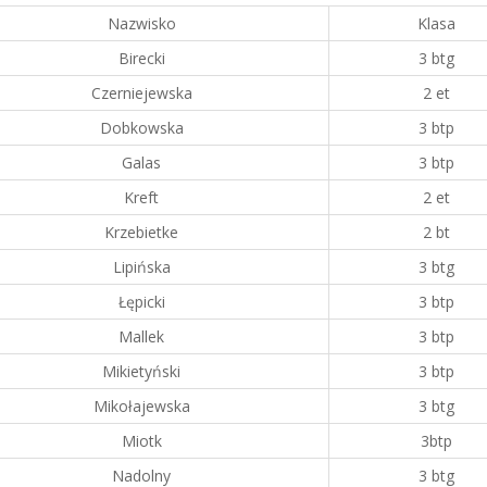
Nazwisko
Klasa
Birecki
3 btg
Czerniejewska
2 et
Dobkowska
3 btp
Galas
3 btp
Kreft
2 et
Krzebietke
2 bt
Lipińska
3 btg
Łępicki
3 btp
Mallek
3 btp
Mikietyński
3 btp
Mikołajewska
3 btg
Miotk
3btp
Nadolny
3 btg