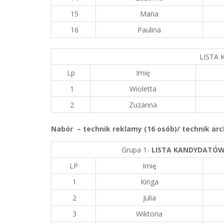
15
Maria
16
Paulina
LISTA
Lp
Imię
1
Wioletta
2
Zuzanna
Nab
ó
r –
technik reklamy (16 os
ó
b)/ technik ar
Grupa 1-
LISTA KANDYDATÓ
W
LP
Imię
1
Kinga
2
Julia
3
Wiktoria