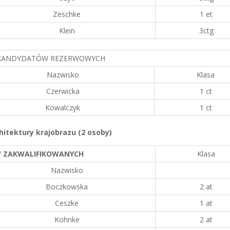
Zeschke
1 et
Klein
3ctg
 KANDYDATÓW REZERWOWYCH
Nazwisko
Klasa
Czerwicka
1 ct
Kowalczyk
1 ct
chitektury krajobrazu (2 osoby)
 ZAKWALIFIKOWANYCH
Klasa
Nazwisko
Boczkowska
2 at
Ceszke
1 at
Kohnke
2 at