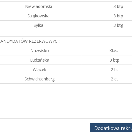
Niewiadomski
3 btp
Strąkowska
3 btp
Sylka
3 btg
 KANDYDATÓW REZERWOWYCH
Nazwisko
Klasa
Ludzińska
3 btp
Wiącek
2 bt
Schwichtenberg
2 et
Dodatkowa rekru