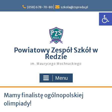
Skip
to
(058) 678-70-80
szkola@zspreda.pl
Open
content
Powiatowy Zespół Szkół w
Redzie
im. Maurycego Mochnackiego
Menu
Mamy finalistę ogólnopolskiej
olimpiady!