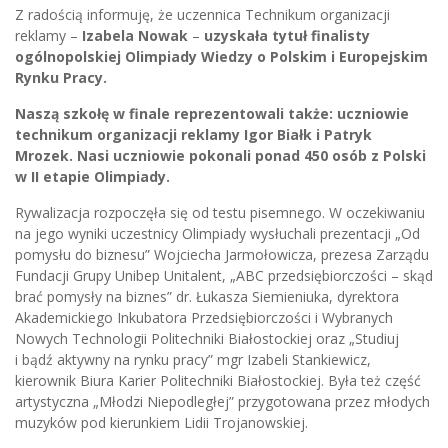
Z radością informuję, że uczennica Technikum organizacji
reklamy –
Izabela Nowak
–
uzyskała tytuł finalisty
ogólnopolskiej Olimpiady
Wiedzy o Polskim i Europejskim
Rynku Pracy.
Naszą szkołę w finale reprezentowali także: uczniowie
technikum organizacji reklamy Igor Białk i Patryk
Mrozek. Nasi uczniowie pokonali ponad 450 osób z Polski
w II etapie Olimpiady.
Rywalizacja rozpoczęła się od testu pisemnego. W oczekiwaniu
na jego wyniki uczestnicy Olimpiady wysłuchali prezentacji „Od
pomysłu do biznesu” Wojciecha Jarmołowicza, prezesa Zarządu
Fundacji Grupy Unibep Unitalent, „ABC przedsiębiorczości – skąd
brać pomysły na biznes” dr. Łukasza Siemieniuka, dyrektora
Akademickiego Inkubatora Przedsiębiorczości i Wybranych
Nowych Technologii Politechniki Białostockiej oraz „Studiuj
i bądź aktywny na rynku pracy” mgr Izabeli Stankiewicz,
kierownik Biura Karier Politechniki Białostockiej. Była też część
artystyczna „Młodzi Niepodległej” przygotowana przez młodych
muzyków pod kierunkiem Lidii Trojanowskiej.