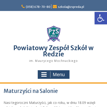
Skip
to
(058) 678-70-80
szkola@zspreda.pl
Open
content
Powiatowy Zespół Szkół w
Redzie
im. Maurycego Mochnackiego
Menu
Maturzyści na Salonie
Nasi tegoroczni Maturzyści, jak co roku, w dniu 18.09 wzięli