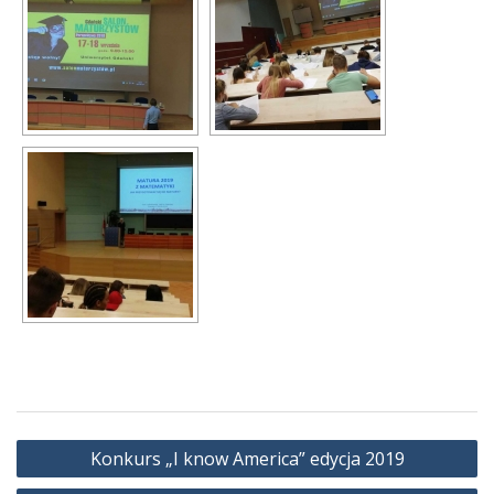
Nawigacja
Konkurs „I know America” edycja 2019
wpisu