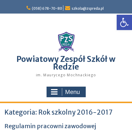
Skip
to
(058) 678-70-80
szkola@zspreda.pl
Open
content
Powiatowy Zespół Szkół w
Redzie
im. Maurycego Mochnackiego
Menu
Kategoria:
Rok szkolny 2016-2017
Regulamin pracowni zawodowej