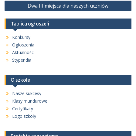
Dwa III miejsca dla naszych uczniów
Tablica ogłoszeń
Konkursy
Ogłoszenia
Aktualności
Stypendia
O szkole
Nasze sukcesy
Klasy mundurowe
Certyfikaty
Logo szkoły
Projekty zagraniczne