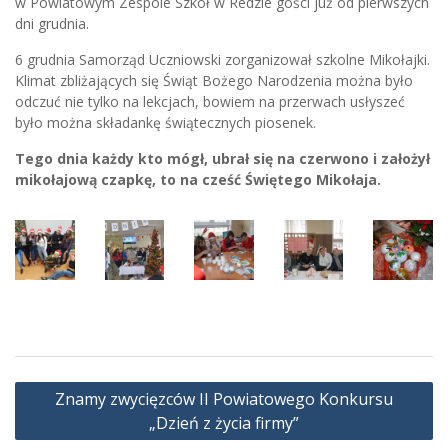
w Powiatowym Zespole Szkół w Redzie gości już od pierwszych
dni grudnia.
6 grudnia Samorząd Uczniowski zorganizował szkolne Mikołajki.
Klimat zbliżających się Świąt Bożego Narodzenia można było
odczuć nie tylko na lekcjach, bowiem na przerwach usłyszeć
było można składankę świątecznych piosenek.
Tego dnia każdy kto mógł, ubrał się na czerwono i założył
mikołajową czapkę, to na cześć Świętego Mikołaja.
Nawigacja
Znamy zwycięzców II Powiatowego Konkursu
wpisu
„Dzień z życia firmy”