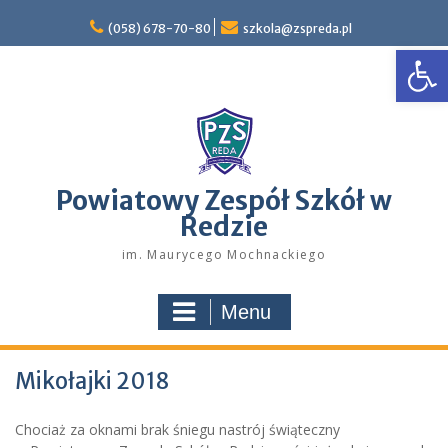
Skip
to
(058) 678-70-80
szkola@zspreda.pl
Open
content
Powiatowy Zespół Szkół w
Redzie
im. Maurycego Mochnackiego
Menu
Mikołajki 2018
Chociaż za oknami brak śniegu nastrój świąteczny