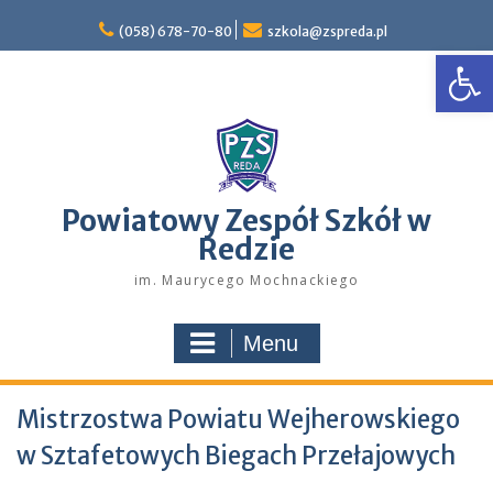
Skip
to
(058) 678-70-80
szkola@zspreda.pl
Open
content
Powiatowy Zespół Szkół w
Redzie
im. Maurycego Mochnackiego
Menu
Mistrzostwa Powiatu Wejherowskiego
w Sztafetowych Biegach Przełajowych