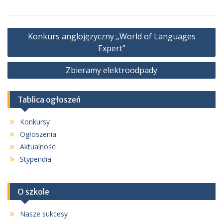
Nawigacja
Konkurs anglojęzyczny „World of Languages
wpisu
Expert”
Zbieramy elektroodpady
Tablica ogłoszeń
Konkursy
Ogłoszenia
Aktualności
Stypendia
O szkole
Nasze sukcesy