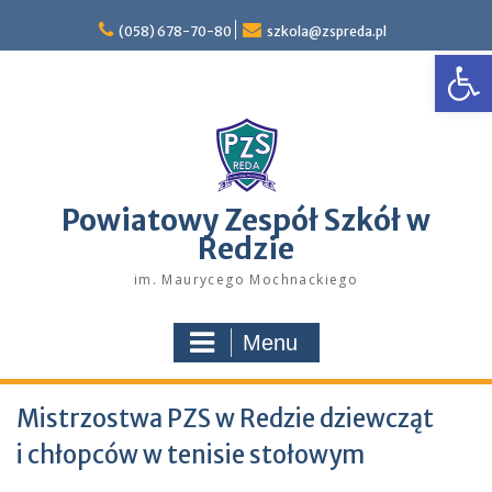
Skip
to
(058) 678-70-80
szkola@zspreda.pl
Open
content
Powiatowy Zespół Szkół w
Redzie
im. Maurycego Mochnackiego
Menu
Mistrzostwa PZS w Redzie dziewcząt
i chłopców w tenisie stołowym