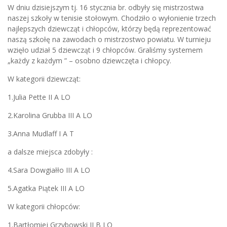
W dniu dzisiejszym tj. 16 stycznia br. odbyły się mistrzostwa
naszej szkoły w tenisie stołowym. Chodziło o wyłonienie trzech
najlepszych dziewcząt i chłopców, którzy będą reprezentować
naszą szkołę na zawodach o mistrzostwo powiatu. W turnieju
wzięło udział 5 dziewcząt i 9 chłopców. Graliśmy systemem
„każdy z każdym ” – osobno dziewczęta i chłopcy.
W kategorii dziewcząt:
1.Julia Pette II A LO
2.Karolina Grubba III A LO
3.Anna Mudlaff I A T
a dalsze miejsca zdobyły :
4.Sara Dowgiałło III A LO
5.Agatka Piątek III A LO
W kategorii chłopców:
1.Bartłomiej Grzybowski II B LO