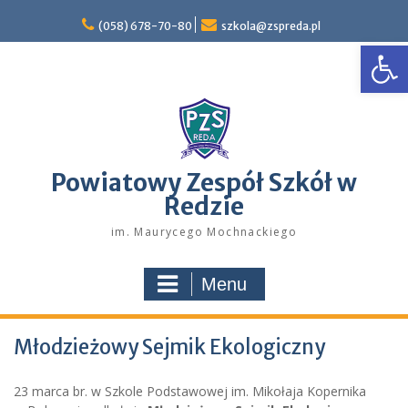
Skip
to
(058) 678-70-80
szkola@zspreda.pl
Open
content
Powiatowy Zespół Szkół w
Redzie
im. Maurycego Mochnackiego
Menu
Młodzieżowy Sejmik Ekologiczny
23 marca br. w Szkole Podstawowej im. Mikołaja Kopernika