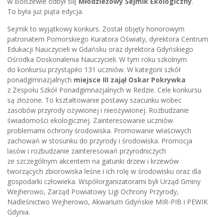
w Bolszewie odbył się
Młodzieżowy Sejmik Ekologiczny
.
To była już piąta edycja.
Sejmik to wyjątkowy konkurs. Został objęty honorowym
patronatem Pomorskiego Kuratora Oświaty, dyrektora Centrum
Edukacji Nauczycieli w Gdańsku oraz dyrektora Gdyńskiego
Ośrodka Doskonalenia Nauczycieli. W tym roku szkolnym
do konkursu przystąpiło 131 uczniów. W kategorii szkół
ponadgimnazjalnych
miejsce III zajął Oskar Pokrywka
z Zespołu Szkół Ponadgimnazjalnych w Redzie. Cele konkursu
są złożone. To kształtowanie postawy szacunku wobec
zasobów przyrody ożywionej i nieożywionej. Rozbudzanie
świadomości ekologicznej. Zainteresowanie uczniów
problemami ochrony środowiska. Promowanie właściwych
zachowań w stosunku do przyrody i środowiska. Promocja
lasów i rozbudzanie zainteresowań przyrodniczych
ze szczególnym akcentem na gatunki drzew i krzewów
tworzących zbiorowiska leśne i ich rolę w środowisku oraz dla
gospodarki człowieka. Współorganizatorami byli Urząd Gminy
Wejherowo, Zarząd Powiatowy Ligi Ochrony Przyrody,
Nadleśnictwo Wejherowo, Akwarium Gdyńskie MIR-PIB i PEWIK
Gdynia.