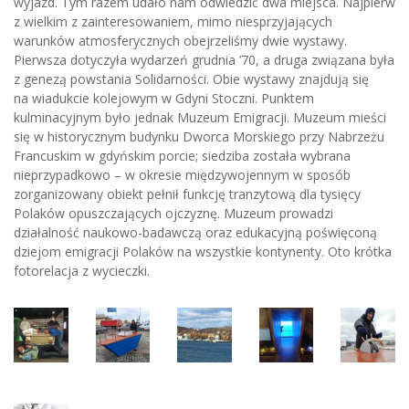
wyjazd. Tym razem udało nam odwiedzić dwa miejsca. Najpierw
z wielkim z zainteresowaniem, mimo niesprzyjających
warunków atmosferycznych obejrzeliśmy dwie wystawy.
Pierwsza dotyczyła wydarzeń grudnia ’70, a druga związana była
z genezą powstania Solidarności. Obie wystawy znajdują się
na wiadukcie kolejowym w Gdyni Stoczni. Punktem
kulminacyjnym było jednak Muzeum Emigracji. Muzeum mieści
się w historycznym budynku Dworca Morskiego przy Nabrzeżu
Francuskim w gdyńskim porcie; siedziba została wybrana
nieprzypadkowo – w okresie międzywojennym w sposób
zorganizowany obiekt pełnił funkcję tranzytową dla tysięcy
Polaków opuszczających ojczyznę. Muzeum prowadzi
działalność naukowo-badawczą oraz edukacyjną poświęconą
dziejom emigracji Polaków na wszystkie kontynenty. Oto krótka
fotorelacja z wycieczki.