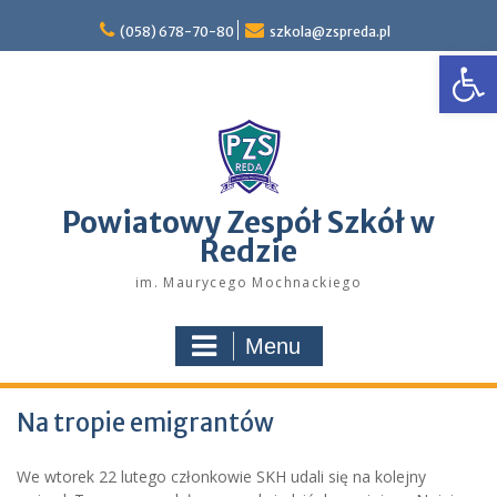
Skip
to
(058) 678-70-80
szkola@zspreda.pl
Open
content
Powiatowy Zespół Szkół w
Redzie
im. Maurycego Mochnackiego
Menu
Na tropie emigrantów
We wtorek 22 lutego członkowie SKH udali się na kolejny