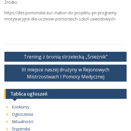
Źródło:
https://des.pomorskie.eu/-/nabor-do-projektu-pn-programy-
motywacyjne-dla-uczniow-pomorskich-szkol-zawodowych-
Nawigacja
Trening z bronią strzelecką „Śnieżnik”
wpisu
III miejsce naszej drużyny w Rejonowych
Mistrzostwach I Pomocy Medycznej
Tablica ogłoszeń
Konkursy
Ogłoszenia
Aktualności
Stypendia