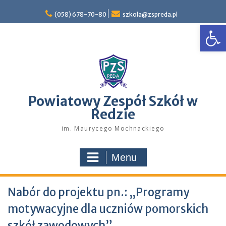
Skip
to
(058) 678-70-80
szkola@zspreda.pl
Open
content
Powiatowy Zespół Szkół w
Redzie
im. Maurycego Mochnackiego
Menu
Nabór do projektu pn.: „Programy
motywacyjne dla uczniów pomorskich
szkół zawodowych”