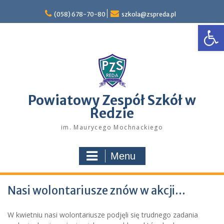
Skip
to
(058) 678-70-80
szkola@zspreda.pl
Open
content
Powiatowy Zespół Szkół w
Redzie
im. Maurycego Mochnackiego
Menu
Nasi wolontariusze znów w akcji…
W kwietniu nasi wolontariusze podjęli się trudnego zadania