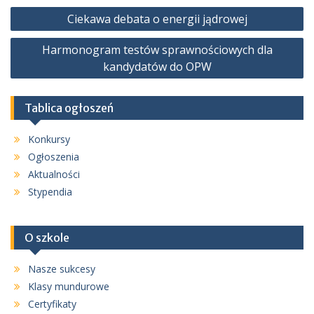
Nawigacja
Ciekawa debata o energii jądrowej
wpisu
Harmonogram testów sprawnościowych dla
kandydatów do OPW
Tablica ogłoszeń
Konkursy
Ogłoszenia
Aktualności
Stypendia
O szkole
Nasze sukcesy
Klasy mundurowe
Certyfikaty