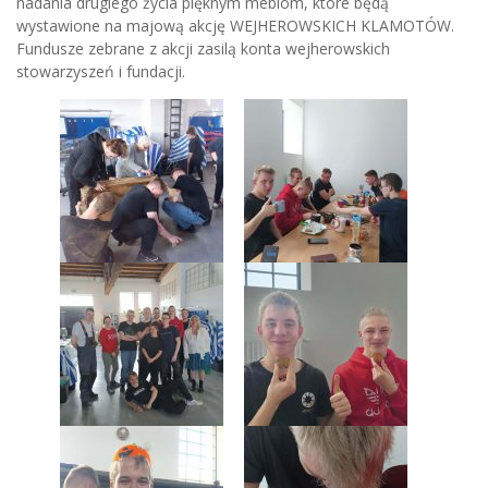
nadania drugiego życia pięknym meblom, które będą
wystawione na majową akcję WEJHEROWSKICH KLAMOTÓW.
Fundusze zebrane z akcji zasilą konta wejherowskich
stowarzyszeń i fundacji.