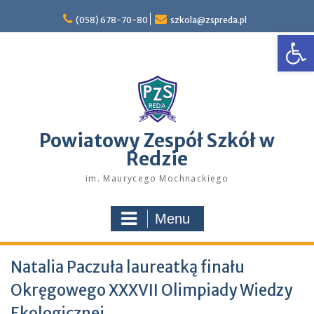
Skip
to
(058) 678-70-80
szkola@zspreda.pl
Open
content
Powiatowy Zespół Szkół w
Redzie
im. Maurycego Mochnackiego
Menu
Natalia Paczuła laureatką finału
Okręgowego XXXVII Olimpiady Wiedzy
Ekologicznej