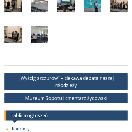
Nawigacja
„Wyścig szczurów” – ciekawa debata naszej
wpisu
młodzieży
Muzeum Sopotu i cmentarz żydowski
Tablica ogłoszeń
Konkursy