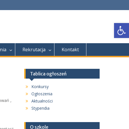
Open
nia
Rekrutacja
Kontakt
Tablica ogłoszeń
Konkursy
Ogłoszenia
owań ,
Aktualności
Stypendia
O szkole
zentacji