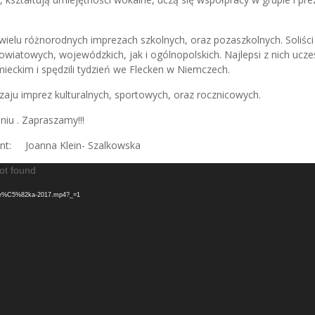
w wielu różnorodnych imprezach szkolnych, oraz pozaszkolnych. Soliści
iatowych, wojewódzkich, jak i ogólnopolskich. Najlepsi z nich uczes
mieckim i spędzili tydzień we Flecken w Niemczech.
zaju imprez kulturalnych, sportowych, oraz rocznicowych.
iu . Zapraszamy!!!
nt: Joanna Klein- Szalkowska
ot found
Jase%C5%82ka-2017.mp4?_=1