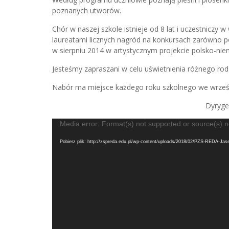
poznanych utworów.
Chór w naszej szkole istnieje od 8 lat i uczestniczy 
laureatami licznych nagród na konkursach zarówno pow
w sierpniu 2014 w artystycznym projekcie polsko-nie
Jesteśmy zapraszani w celu uświetnienia różnego rod
Nabór ma miejsce każdego roku szkolnego we wrześn
Dyryge
Odtwarzacz
Media error: Format(s) not supported or source(s) n
video
Pobierz plik: http://zspreda.edu.pl/wp-content/uploads/2018/02/PZS-REDA-