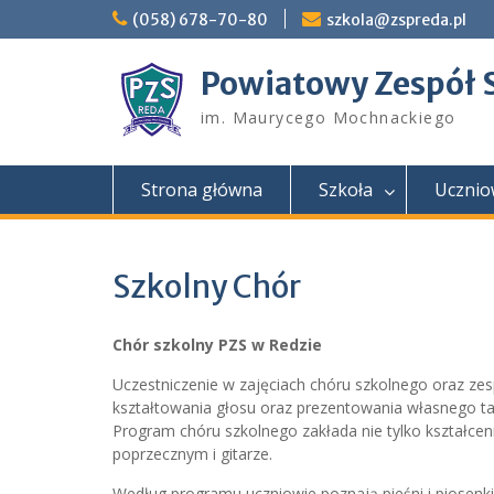
Skip
(058) 678-70-80
szkola@zspreda.pl
to
content
Powiatowy Zespół 
im. Maurycego Mochnackiego
Strona główna
Szkoła
Ucznio
Szkolny Chór
Chór szkolny PZS w Redzie
Uczestniczenie w zajęciach chóru szkolnego oraz ze
kształtowania głosu oraz prezentowania własnego ta
Program chóru szkolnego zakłada nie tylko kształceni
poprzecznym i gitarze.
Według programu uczniowie poznają pieśni i piosenki,