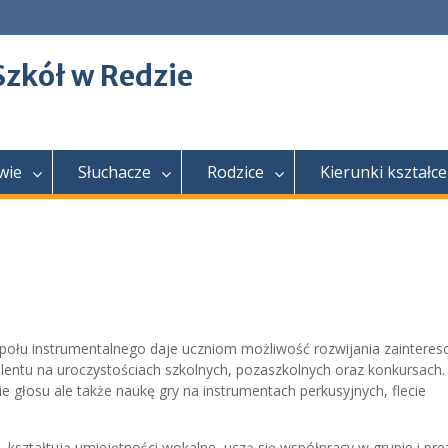
Szkół w Redzie
wie
Słuchacze
Rodzice
Kierunki kształce
społu instrumentalnego daje uczniom możliwość rozwijania zainteres
lentu na uroczystościach szkolnych, pozaszkolnych oraz konkursach.
e głosu ale także naukę gry na instrumentach perkusyjnych, flecie
 kształtują umiejętności wokalne, uczą się współpracy w grupie i pre