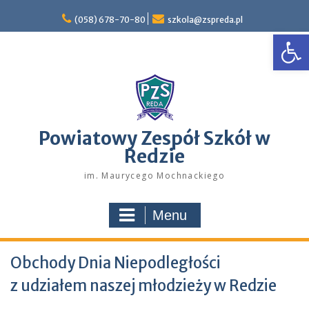
Skip
to
(058) 678-70-80
szkola@zspreda.pl
Open
content
Powiatowy Zespół Szkół w
Redzie
im. Maurycego Mochnackiego
Menu
Obchody Dnia Niepodległości
z udziałem naszej młodzieży w Redzie