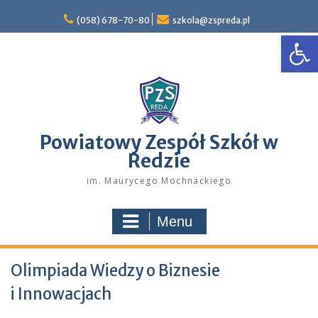
Skip
to
(058) 678-70-80
szkola@zspreda.pl
Open
content
Powiatowy Zespół Szkół w
Redzie
im. Maurycego Mochnackiego
Menu
Olimpiada Wiedzy o Biznesie
i Innowacjach