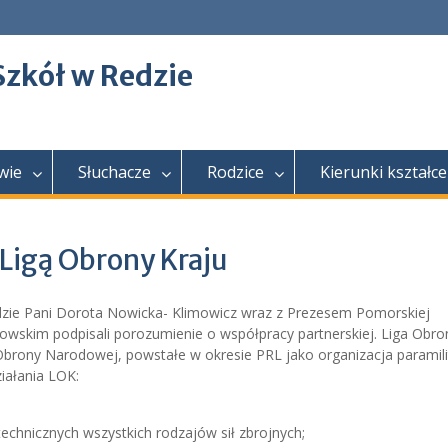
Szkół w Redzie
wie
Słuchacze
Rodzice
Kierunki kształce
Ligą Obrony Kraju
zie Pani Dorota Nowicka- Klimowicz wraz z Prezesem Pomorskiej
kim podpisali porozumienie o współpracy partnerskiej. Liga Obro
brony Narodowej, powstałe w okresie PRL jako organizacja paramili
iałania LOK:
echnicznych wszystkich rodzajów sił zbrojnych;