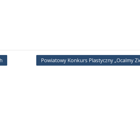
h
Powiatowy Konkurs Plastyczny „Ocalmy Zi