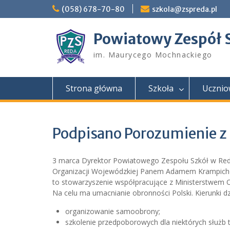
Skip
(058) 678-70-80
szkola@zspreda.pl
to
content
Powiatowy Zespół 
im. Maurycego Mochnackiego
Strona główna
Szkoła
Ucznio
Podpisano Porozumienie z 
3 marca Dyrektor Powiatowego Zespołu Szkół w Red
Organizacji Wojewódzkiej Panem Adamem Krampichows
to stowarzyszenie współpracujące z Ministerstwem O
Na celu ma umacnianie obronności Polski. Kierunki dz
organizowanie samoobrony;
szkolenie przedpoborowych dla niektórych służb t