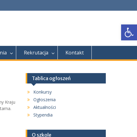
Open
nia
Rekrutacja
Kontakt
Tablica ogłoszeń
Konkursy
Ogłoszenia
ny Kraju
Aktualności
tarna.
Stypendia
O szkole