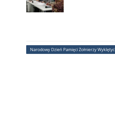
Nawigacja
Narodowy Dzień Pamięci Żołnierzy Wyklętyc
wpisu