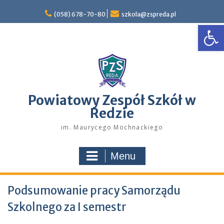
Skip
to
(058) 678-70-80
szkola@zspreda.pl
Open
content
Powiatowy Zespół Szkół w
Redzie
im. Maurycego Mochnackiego
Menu
Podsumowanie pracy Samorządu
Szkolnego za I semestr