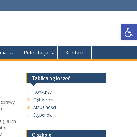
Open
nia
Rekrutacja
Kontakt
Tablica ogłoszeń
Konkursy
Ogłoszenia
ozprawy
Aktualności
u.
Stypendia
), a ich
ator
O
O szkole