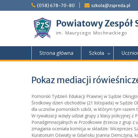
Skip
(058) 678-70-80
szkola@zspreda.pl
to
content
Powiatowy Zespół 
im. Maurycego Mochnackiego
Strona główna
Szkoła
Ucznio
Pokaz mediacji rówieśnicz
Pomorski Tydzień Edukacji Prawnej w Sądzie Okrę
Środkowy dzień obchodów (21 listopada) w Sądzie 
dla uczniów pomorskich szkół, w którym tym razem to
W rywalizacji wzięły udział grupy z klasy policyjnej
Ponadgimnazjalnych w Przodkowie (trzecia z grup z u
zmagania oceniała komisja w składzie: Wiceprezes 
Kuratorium Oświaty w Gdańsku Joanna Demczyna, k