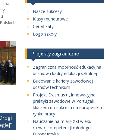
 Izba
iły
Nasze sukcesy
su
Klasy mundurowe
Polskich
Certyfikaty
Logo szkoły
Projekty zagraniczne
Zagraniczna mobilność edukacyjna
uczniów i kadry edukacji szkolnej
Budowanie kariery zawodowej
uczniów technikum
Projekt Erasmus+ „Innowacyjne
praktyki zawodowe w Portugalii
kluczem do sukcesu na europejskim
rynku pracy
Drogi
Nauczanie na miarę XXI wieku –
głej”
rozwój kompetencji młodego
Europejczyka