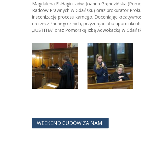
Magdalena El-Hagin, adw. Joanna Gręndzińska (Pomo
Radców Prawnych w Gdańsku) oraz prokurator Prokur
inscenizację procesu karnego. Doceniając kreatywno
na rzecz żadnego z nich, przyznając obu upominki 
„IUSTITIA” oraz Pomorską Izbę Adwokacką w Gdańsk
Nawigacja
WEEKEND CUDÓW ZA NAMI
wpisu