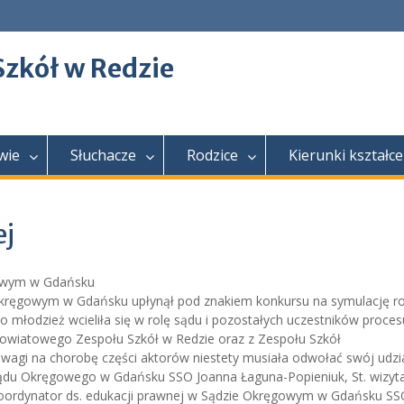
Szkół w Redzie
wie
Słuchacze
Rodzice
Kierunki kształce
ej
gowym w Gdańsku
Okręgowym w Gdańsku upłynął pod znakiem konkursu na symulację r
 młodzież wcieliła się w rolę sądu i pozostałych uczestników proces
 z Powiatowego Zespołu Szkół w Redzie oraz z Zespołu Szkół
wagi na chorobę części aktorów niestety musiała odwołać swój udział
Sądu Okręgowego w Gdańsku SSO Joanna Łaguna-Popieniuk, St. wizyt
oordynator ds. edukacji prawnej w Sądzie Okręgowym w Gdańsku SS