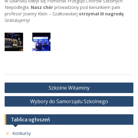
w Gdańsku odbył się Pomorski Przegląd Chórów Szkolnych
Niepodległa.
Nasz chór
prowadzony pod kierunkiem pani
profesor Joanny Klein – Szalkowskiej
otrzymał III nagrodę
.
Gratulujemy!
Nawigacja
Szkolne Witaminy
wpisu
Wybory do Samorządu Szkolnego
Tablica ogłoszeń
Konkursy