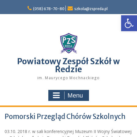
Skip
to
(058) 678-70-80
szkola@zspreda.pl
Open
content
Powiatowy Zespół Szkół w
Redzie
im. Maurycego Mochnackiego
Menu
Pomorski Przegląd Chórów Szkolnych
03.10. 2018 r. w sali konferencyjnej Muzeum II Wojny Światowej