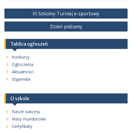
Nawigacja
III Szkolny Turniej e-sportowy
wpisu
Dzień pidżamy
Tablica ogłoszeń
Konkursy
Ogłoszenia
Aktualności
Stypendia
O szkole
Nasze sukcesy
Klasy mundurowe
Certyfikaty