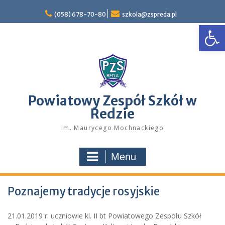
Skip
to
(058) 678-70-80
szkola@zspreda.pl
Open
content
Powiatowy Zespół Szkół w
Redzie
im. Maurycego Mochnackiego
Menu
Poznajemy tradycje rosyjskie
21.01.2019 r. uczniowie kl. II bt Powiatowego Zespołu Szkół