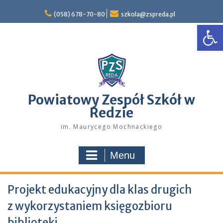
Skip
to
(058) 678-70-80
szkola@zspreda.pl
Open
content
Powiatowy Zespół Szkół w
Redzie
im. Maurycego Mochnackiego
Menu
Projekt edukacyjny dla klas drugich
z wykorzystaniem księgozbioru
biblioteki