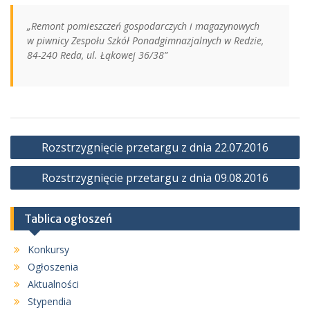
„Remont pomieszczeń gospodarczych i magazynowych
w piwnicy Zespołu Szkół Ponadgimnazjalnych w Redzie,
84-240 Reda, ul. Łąkowej 36/38”
Nawigacja
Rozstrzygnięcie przetargu z dnia 22.07.2016
wpisu
Rozstrzygnięcie przetargu z dnia 09.08.2016
Tablica ogłoszeń
Konkursy
Ogłoszenia
Aktualności
Stypendia