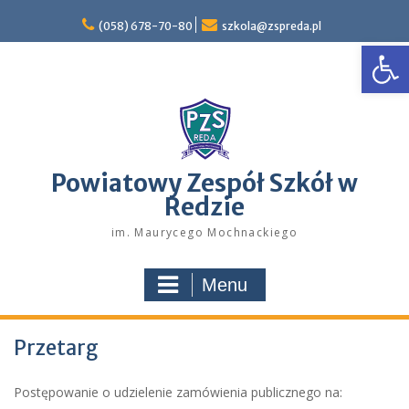
Skip
to
(058) 678-70-80
szkola@zspreda.pl
Open
content
Powiatowy Zespół Szkół w
Redzie
im. Maurycego Mochnackiego
Menu
Przetarg
Postępowanie o udzielenie zamówienia publicznego na: