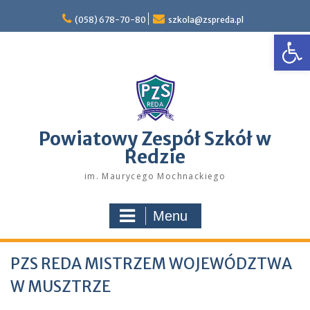
Skip
to
(058) 678-70-80
szkola@zspreda.pl
Open
content
Powiatowy Zespół Szkół w
Redzie
im. Maurycego Mochnackiego
Menu
PZS REDA MISTRZEM WOJEWÓDZTWA
W MUSZTRZE